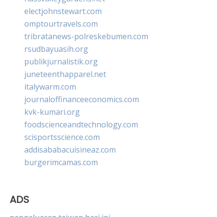
electjohnstewart.com
omptourtravels.com
tribratanews-polreskebumen.com
rsudbayuasih.org
publikjurnalistik.org
juneteenthapparel.net
italywarm.com
journaloffinanceeconomics.com
kvk-kumari.org
foodscienceandtechnology.com
scisportsscience.com
addisababacuisineaz.com
burgerimcamas.com
ADS