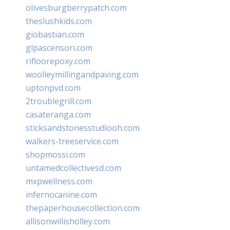
olivesburgberrypatch.com
theslushkids.com
giobastian.com
glpascensori.com
rifloorepoxy.com
woolleymillingandpaving.com
uptonpvd.com
2troublegrill.com
casateranga.com
sticksandstonesstudiooh.com
walkers-treeservice.com
shopmossi.com
untamedcollectivesd.com
mxpwellness.com
infernocanine.com
thepaperhousecollection.com
allisonwillisholley.com