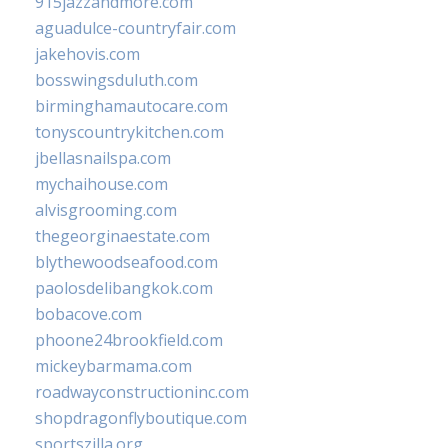
915jazzandmore.com
aguadulce-countryfair.com
jakehovis.com
bosswingsduluth.com
birminghamautocare.com
tonyscountrykitchen.com
jbellasnailspa.com
mychaihouse.com
alvisgrooming.com
thegeorginaestate.com
blythewoodseafood.com
paolosdelibangkok.com
bobacove.com
phoone24brookfield.com
mickeybarmama.com
roadwayconstructioninc.com
shopdragonflyboutique.com
sportszilla.org