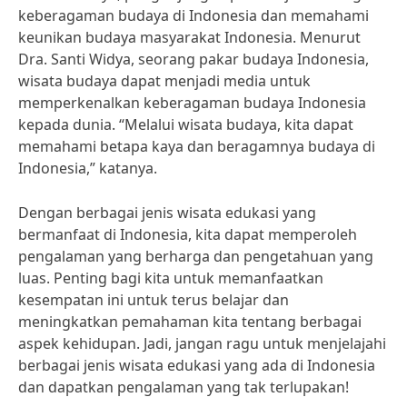
keberagaman budaya di Indonesia dan memahami
keunikan budaya masyarakat Indonesia. Menurut
Dra. Santi Widya, seorang pakar budaya Indonesia,
wisata budaya dapat menjadi media untuk
memperkenalkan keberagaman budaya Indonesia
kepada dunia. “Melalui wisata budaya, kita dapat
memahami betapa kaya dan beragamnya budaya di
Indonesia,” katanya.
Dengan berbagai jenis wisata edukasi yang
bermanfaat di Indonesia, kita dapat memperoleh
pengalaman yang berharga dan pengetahuan yang
luas. Penting bagi kita untuk memanfaatkan
kesempatan ini untuk terus belajar dan
meningkatkan pemahaman kita tentang berbagai
aspek kehidupan. Jadi, jangan ragu untuk menjelajahi
berbagai jenis wisata edukasi yang ada di Indonesia
dan dapatkan pengalaman yang tak terlupakan!