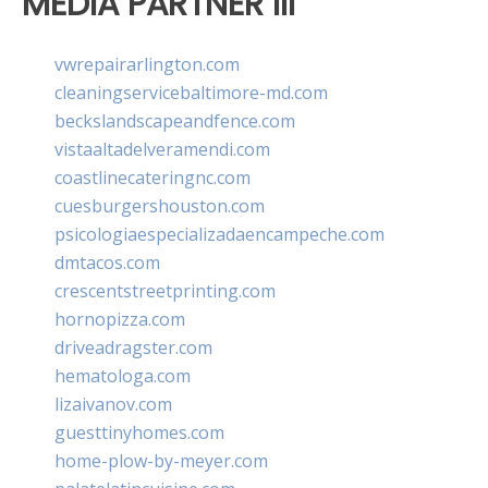
MEDIA PARTNER III
vwrepairarlington.com
cleaningservicebaltimore-md.com
beckslandscapeandfence.com
vistaaltadelveramendi.com
coastlinecateringnc.com
cuesburgershouston.com
psicologiaespecializadaencampeche.com
dmtacos.com
crescentstreetprinting.com
hornopizza.com
driveadragster.com
hematologa.com
lizaivanov.com
guesttinyhomes.com
home-plow-by-meyer.com