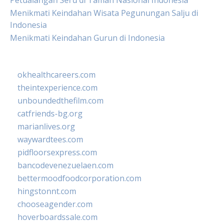
Petualangan Seru di Taman Nasional Indonesia
Menikmati Keindahan Wisata Pegunungan Salju di
Indonesia
Menikmati Keindahan Gurun di Indonesia
okhealthcareers.com
theintexperience.com
unboundedthefilm.com
catfriends-bg.org
marianlives.org
waywardtees.com
pidfloorsexpress.com
bancodevenezuelaen.com
bettermoodfoodcorporation.com
hingstonnt.com
chooseagender.com
hoverboardssale.com