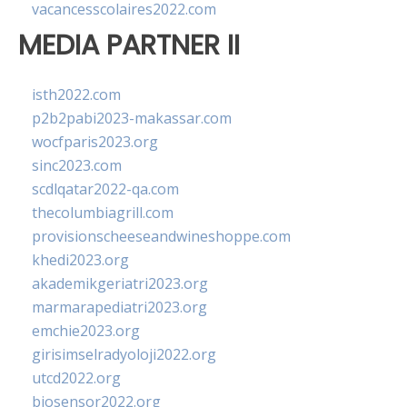
vacancesscolaires2022.com
MEDIA PARTNER II
isth2022.com
p2b2pabi2023-makassar.com
wocfparis2023.org
sinc2023.com
scdlqatar2022-qa.com
thecolumbiagrill.com
provisionscheeseandwineshoppe.com
khedi2023.org
akademikgeriatri2023.org
marmarapediatri2023.org
emchie2023.org
girisimselradyoloji2022.org
utcd2022.org
biosensor2022.org