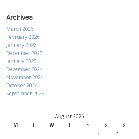
Archives
March 2026
February 2026
January 2026
December 2025
January 2025
December 2024
November 2024
October 2024
September 2024
August 2026
M
T
W
T
F
S
S
1
2