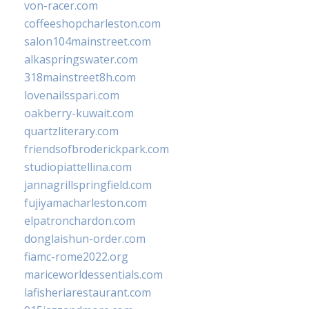
von-racer.com
coffeeshopcharleston.com
salon104mainstreet.com
alkaspringswater.com
318mainstreet8h.com
lovenailsspari.com
oakberry-kuwait.com
quartzliterary.com
friendsofbroderickpark.com
studiopiattellina.com
jannagrillspringfield.com
fujiyamacharleston.com
elpatronchardon.com
donglaishun-order.com
fiamc-rome2022.org
mariceworldessentials.com
lafisheriarestaurant.com