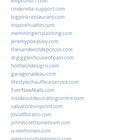
empconst1.com
cinderella-support.com
bigpinkrestaurant.com
inspirehuahin.com
memmingerspainting.com
jeremypbeasley.com
thesandwichdepotcos.com
drgiggleshouseofpain.com
hotflashdesigns.com
garagenadeau.com
lifestylechauffeurservice.com
EverNewNails.com
insideoutdecoratingcentre.com
salvatoresinpoint.com
jovialfloralco.com
johnlscotthometeam.com
u-seehomes.com
watersportslagonissi.com