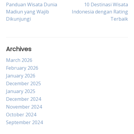
Post
Panduan Wisata Dunia
10 Destinasi Wisata
Madiun yang Wajib
Indonesia dengan Rating
Dikunjungi
Terbaik
navigation
Archives
March 2026
February 2026
January 2026
December 2025
January 2025
December 2024
November 2024
October 2024
September 2024