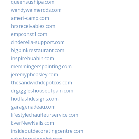
queensushipa.com
wendyweimerdds.com
ameri-camp.com
hrsreceivables.com
empconst1.com
cinderella-support.com
bigpinkrestaurant.com
inspirehuahin.com
memmingerspainting.com
jeremypbeasley.com
thesandwichdepotcos.com
drgiggleshouseofpain.com
hotflashdesigns.com
garagenadeau.com
lifestylechauffeurservice.com
EverNewNails.com
insideoutdecoratingcentre.com