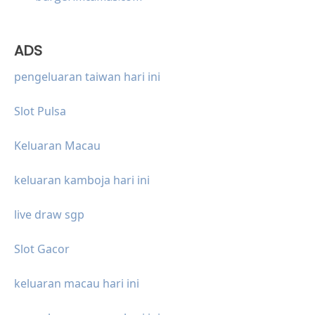
ADS
pengeluaran taiwan hari ini
Slot Pulsa
Keluaran Macau
keluaran kamboja hari ini
live draw sgp
Slot Gacor
keluaran macau hari ini