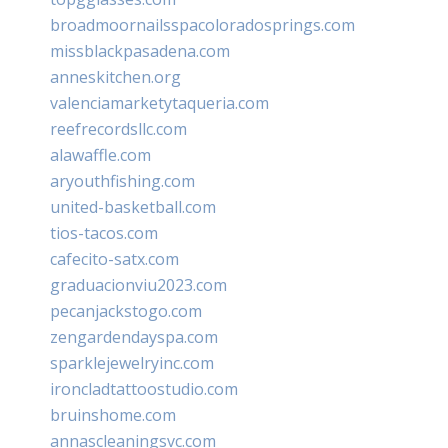
broadmoornailsspacoloradosprings.com
missblackpasadena.com
anneskitchen.org
valenciamarketytaqueria.com
reefrecordsllc.com
alawaffle.com
aryouthfishing.com
united-basketball.com
tios-tacos.com
cafecito-satx.com
graduacionviu2023.com
pecanjackstogo.com
zengardendayspa.com
sparklejewelryinc.com
ironcladtattoostudio.com
bruinshome.com
annascleaningsvc.com