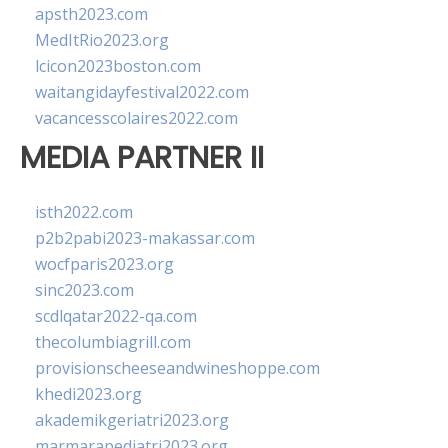
apsth2023.com
MedItRio2023.org
lcicon2023boston.com
waitangidayfestival2022.com
vacancesscolaires2022.com
MEDIA PARTNER II
isth2022.com
p2b2pabi2023-makassar.com
wocfparis2023.org
sinc2023.com
scdlqatar2022-qa.com
thecolumbiagrill.com
provisionscheeseandwineshoppe.com
khedi2023.org
akademikgeriatri2023.org
marmarapediatri2023.org