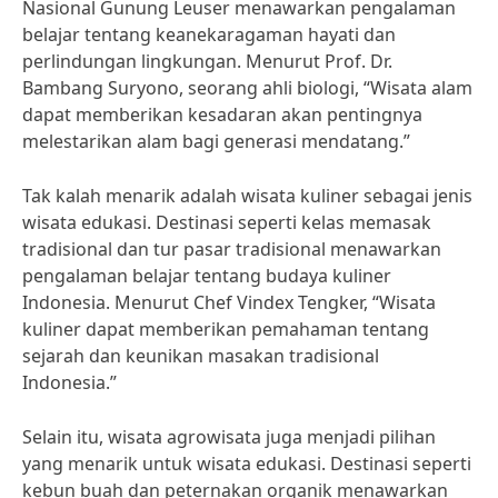
Nasional Gunung Leuser menawarkan pengalaman
belajar tentang keanekaragaman hayati dan
perlindungan lingkungan. Menurut Prof. Dr.
Bambang Suryono, seorang ahli biologi, “Wisata alam
dapat memberikan kesadaran akan pentingnya
melestarikan alam bagi generasi mendatang.”
Tak kalah menarik adalah wisata kuliner sebagai jenis
wisata edukasi. Destinasi seperti kelas memasak
tradisional dan tur pasar tradisional menawarkan
pengalaman belajar tentang budaya kuliner
Indonesia. Menurut Chef Vindex Tengker, “Wisata
kuliner dapat memberikan pemahaman tentang
sejarah dan keunikan masakan tradisional
Indonesia.”
Selain itu, wisata agrowisata juga menjadi pilihan
yang menarik untuk wisata edukasi. Destinasi seperti
kebun buah dan peternakan organik menawarkan