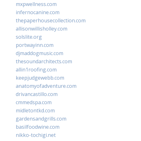
mxpwellness.com
infernocanine.com
thepaperhousecollection.com
allisonwillisholley.com
solslite.org
portwayinn.com
djmaddogmusic.com
thesoundarchitects.com
allin1roofing.com
keepjudgewebb.com
anatomyofadventure.com
drivancastillo.com
cmmedspa.com
midletontkd.com
gardensandgrills.com
basilfoodwine.com
nikko-tochigi.net