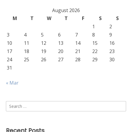
August 2026
M
T
W
T
F
S
S
1
2
3
4
5
6
7
8
9
10
11
12
13
14
15
16
17
18
19
20
21
22
23
24
25
26
27
28
29
30
31
« Mar
Search
for:
Recent Posts