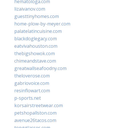
hematologa.com
lizaivanov.com
guesttinyhomes.com
home-plow-by-meyer.com
palatelatincuisine.com
blackdoglegacy.com
eatvivahouston.com
thebigshowok.com
chimeandstave.com
greatwallseafoodny.com
theloverose.com
gabriovoice.com
resinflowart.com
p-sports.net
korsairstreetwear.com
petshopallston.com
avenue26tacos.com
topgglasses.com