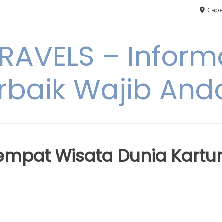
Cape
AVELS – Informa
rbaik Wajib An
 Tempat Wisata Dunia Kartu