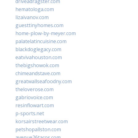
driveadragster.com
hematologa.com
lizaivanov.com
guesttinyhomes.com
home-plow-by-meyer.com
palatelatincuisine.com
blackdoglegacy.com
eatvivahouston.com
thebigshowok.com
chimeandstave.com
greatwallseafoodny.com
theloverose.com
gabriovoice.com
resinflowart.com
p-sports.net
korsairstreetwear.com
petshopallston.com
avenue26tacos.com