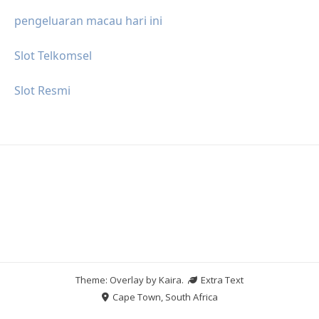
pengeluaran macau hari ini
Slot Telkomsel
Slot Resmi
Theme: Overlay by
Kaira
.
Extra Text
Cape Town, South Africa