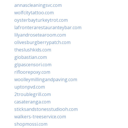
annascleaningsvc.com
wolfcitytattoo.com
oysterbayturkeytrot.com
lafronterarestauranteybar.com
lilyandrosetearoom.com
olivesburgberrypatch.com
theslushkids.com
giobastian.com
glpascensori.com
rifloorepoxy.com
woolleymillingandpaving.com
uptonpvd.com
2troublegrill.com
casateranga.com
sticksandstonesstudiooh.com
walkers-treeservice.com
shopmossi.com