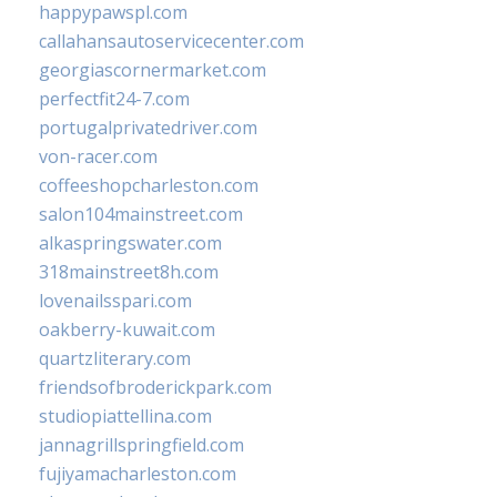
happypawspl.com
callahansautoservicecenter.com
georgiascornermarket.com
perfectfit24-7.com
portugalprivatedriver.com
von-racer.com
coffeeshopcharleston.com
salon104mainstreet.com
alkaspringswater.com
318mainstreet8h.com
lovenailsspari.com
oakberry-kuwait.com
quartzliterary.com
friendsofbroderickpark.com
studiopiattellina.com
jannagrillspringfield.com
fujiyamacharleston.com