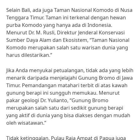
Selain Bali, ada juga Taman Nasional Komodo di Nusa
Tenggara Timur. Taman ini terkenal dengan hewan
purba Komodo yang hanya ada di Indonesia.
Menurut Dr. M. Rusli, Direktur Jenderal Konservasi
Sumber Daya Alam dan Ekosistem, “Taman Nasional
Komodo merupakan salah satu warisan dunia yang
harus dilestarikan.”
Jika Anda menyukai petualangan, tidak ada yang lebih
menarik daripada menjelajahi Gunung Bromo di Jawa
Timur. Pemandangan matahari terbit di atas kawah
gunung berapi ini sungguh memukau. Menurut
pakar geologi Dr. Yulianto, “Gunung Bromo
merupakan salah satu dari sedikit gunung berapi
yang aktif di dunia yang bisa diakses dengan mudah
oleh wisatawan.”
Tidak ketinggalan, Pulau Raja Ampat di Papua juga