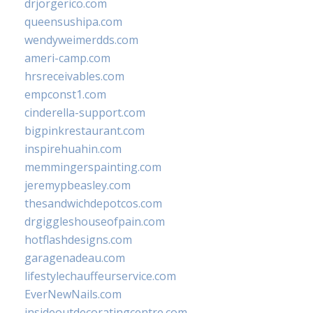
drjorgerico.com
queensushipa.com
wendyweimerdds.com
ameri-camp.com
hrsreceivables.com
empconst1.com
cinderella-support.com
bigpinkrestaurant.com
inspirehuahin.com
memmingerspainting.com
jeremypbeasley.com
thesandwichdepotcos.com
drgiggleshouseofpain.com
hotflashdesigns.com
garagenadeau.com
lifestylechauffeurservice.com
EverNewNails.com
insideoutdecoratingcentre.com