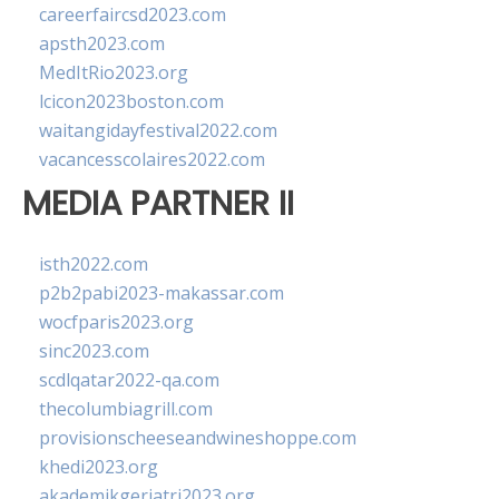
careerfaircsd2023.com
apsth2023.com
MedItRio2023.org
lcicon2023boston.com
waitangidayfestival2022.com
vacancesscolaires2022.com
MEDIA PARTNER II
isth2022.com
p2b2pabi2023-makassar.com
wocfparis2023.org
sinc2023.com
scdlqatar2022-qa.com
thecolumbiagrill.com
provisionscheeseandwineshoppe.com
khedi2023.org
akademikgeriatri2023.org