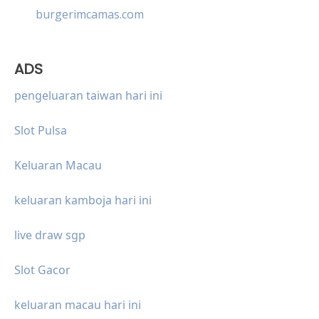
burgerimcamas.com
ADS
pengeluaran taiwan hari ini
Slot Pulsa
Keluaran Macau
keluaran kamboja hari ini
live draw sgp
Slot Gacor
keluaran macau hari ini