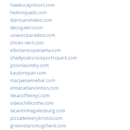
hawkscayresort.com
hellonquads.com
diarioanimales.com
decogaleri.com
unavozparadios.com
shoes-vert.com
elbotanicopanama.com
shadyoaksrockportrvpark.com
jccoinlaundry.com
kautorepair.com
marjaeswinebar.com
elmazatlanclinton.com
ideacoffeenyc.com
odieschillicothe.com
lacantinitagalesburg.com
pizzadeliverybristol.com
greenstarsmogcheck.com