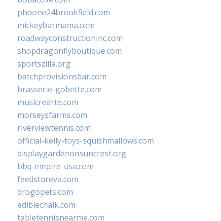
phoone24brookfield.com
mickeybarmama.com
roadwayconstructioninc.com
shopdragonflyboutique.com
sportszilla.org
batchprovisionsbar.com
brasserie-gobette.com
musicrearte.com
morseysfarms.com
riverviewtennis.com
official-kelly-toys-squishmallows.com
displaygardenonsuncrest.org
bbq-empire-usa.com
feedstoreva.com
drogopets.com
ediblechalk.com
tabletennisnearme.com