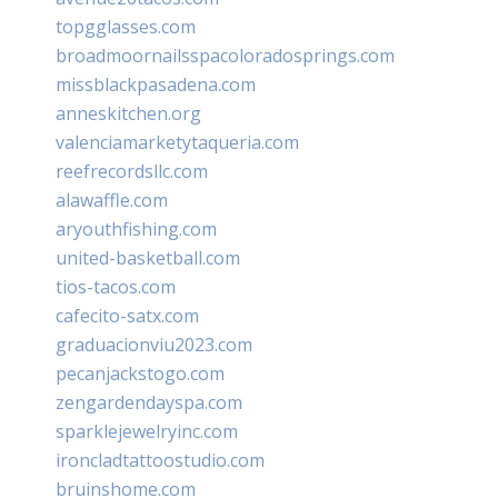
topgglasses.com
broadmoornailsspacoloradosprings.com
missblackpasadena.com
anneskitchen.org
valenciamarketytaqueria.com
reefrecordsllc.com
alawaffle.com
aryouthfishing.com
united-basketball.com
tios-tacos.com
cafecito-satx.com
graduacionviu2023.com
pecanjackstogo.com
zengardendayspa.com
sparklejewelryinc.com
ironcladtattoostudio.com
bruinshome.com