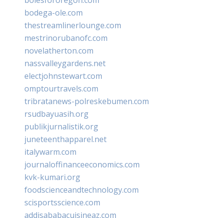
bodega-ole.com
thestreamlinerlounge.com
mestrinorubanofc.com
novelatherton.com
nassvalleygardens.net
electjohnstewart.com
omptourtravels.com
tribratanews-polreskebumen.com
rsudbayuasih.org
publikjurnalistik.org
juneteenthapparel.net
italywarm.com
journaloffinanceeconomics.com
kvk-kumari.org
foodscienceandtechnology.com
scisportsscience.com
addisababacuisineaz.com