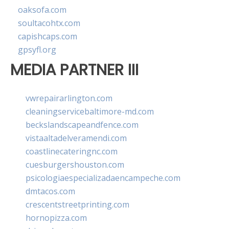
oaksofa.com
soultacohtx.com
capishcaps.com
gpsyfl.org
MEDIA PARTNER III
vwrepairarlington.com
cleaningservicebaltimore-md.com
beckslandscapeandfence.com
vistaaltadelveramendi.com
coastlinecateringnc.com
cuesburgershouston.com
psicologiaespecializadaencampeche.com
dmtacos.com
crescentstreetprinting.com
hornopizza.com