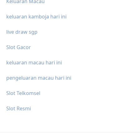
Keluaran Macau
keluaran kamboja hari ini
live draw sgp
Slot Gacor
keluaran macau hari ini
pengeluaran macau hari ini
Slot Telkomsel
Slot Resmi