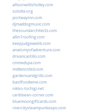
allisonwillisholley.com
solslite.org
portwayinn.com
djmaddogmusic.com
thesoundarchitects.com
allin1roofing.com
keepjudgewebb.com
anatomyofadventure.com
drivancastillo.com
cmmedspa.com
midletontkd.com
gardensandgrills.com
basilfoodwine.com
nikko-tochigi.net
caribbean-corner.com
bluemoongiftcards.com
rivercitysteampunkexpo.com