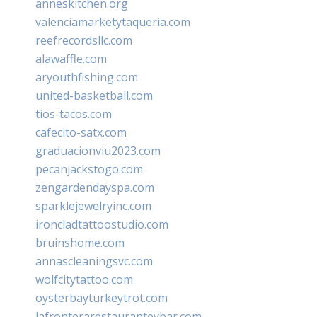
anneskitchen.org
valenciamarketytaqueria.com
reefrecordsllc.com
alawaffle.com
aryouthfishing.com
united-basketball.com
tios-tacos.com
cafecito-satx.com
graduacionviu2023.com
pecanjackstogo.com
zengardendayspa.com
sparklejewelryinc.com
ironcladtattoostudio.com
bruinshome.com
annascleaningsvc.com
wolfcitytattoo.com
oysterbayturkeytrot.com
lafronterarestauranteybar.com