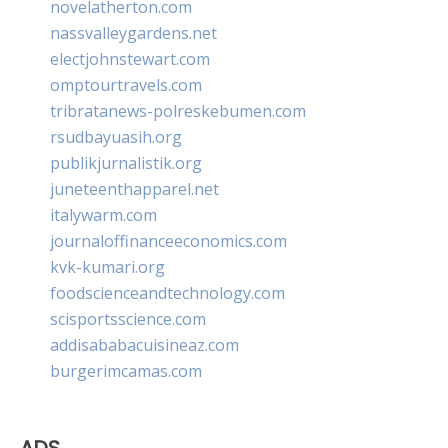
novelatherton.com
nassvalleygardens.net
electjohnstewart.com
omptourtravels.com
tribratanews-polreskebumen.com
rsudbayuasih.org
publikjurnalistik.org
juneteenthapparel.net
italywarm.com
journaloffinanceeconomics.com
kvk-kumari.org
foodscienceandtechnology.com
scisportsscience.com
addisababacuisineaz.com
burgerimcamas.com
ADS