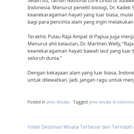
Selain itu, Taman Nasional Lore Lindu di Sulaw
Indonesia. Menurut peneliti biologi, Dr. Kadek
keanekaragaman hayati yang luar biasa, mulai 
bagi para pencinta alam yang ingin melakukan 
Terakhir, Pulau Raja Ampat di Papua juga menjad
Menurut ahli kelautan, Dr. Marthen Welly, “R
keanekaragaman hayati bawah laut yang luar bia
seluruh dunia.”
Dengan kekayaan alam yang luar biasa, Indone
untuk dilewatkan. Jadi, jangan ragu untuk me
Posted in
Jenis Wisata
Tagged
jenis wisata di indonesi
Post
Inilah Destinasi Wisata Terbesar dan Terindah 