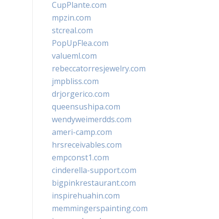
CupPlante.com
mpzin.com
stcreal.com
PopUpFlea.com
valueml.com
rebeccatorresjewelry.com
jmpbliss.com
drjorgerico.com
queensushipa.com
wendyweimerdds.com
ameri-camp.com
hrsreceivables.com
empconst1.com
cinderella-support.com
bigpinkrestaurant.com
inspirehuahin.com
memmingerspainting.com