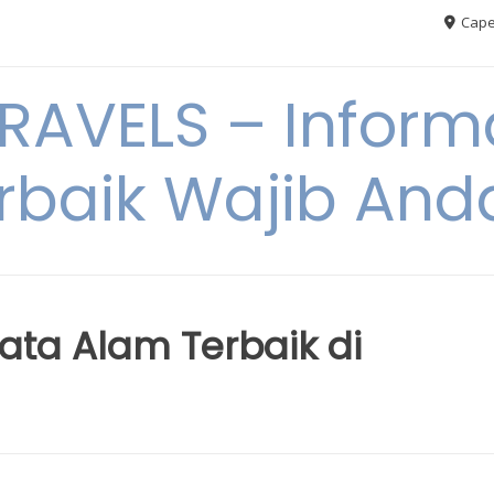
Cape
AVELS – Informa
rbaik Wajib An
sata Alam Terbaik di