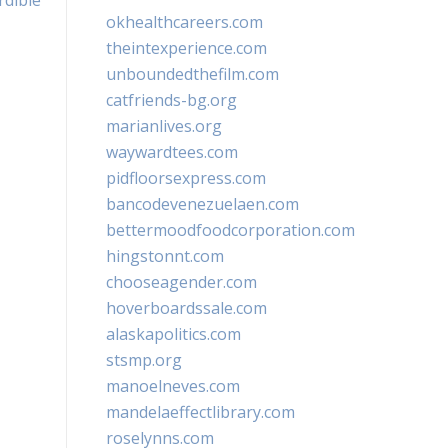
rdible
okhealthcareers.com
theintexperience.com
unboundedthefilm.com
catfriends-bg.org
marianlives.org
waywardtees.com
pidfloorsexpress.com
bancodevenezuelaen.com
bettermoodfoodcorporation.com
hingstonnt.com
chooseagender.com
hoverboardssale.com
alaskapolitics.com
stsmp.org
manoelneves.com
mandelaeffectlibrary.com
roselynns.com