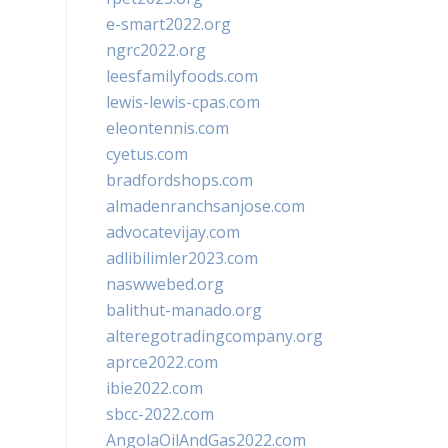
e-smart2022.org
ngrc2022.org
leesfamilyfoods.com
lewis-lewis-cpas.com
eleontennis.com
cyetus.com
bradfordshops.com
almadenranchsanjose.com
advocatevijay.com
adlibilimler2023.com
naswwebed.org
balithut-manado.org
alteregotradingcompany.org
aprce2022.com
ibie2022.com
sbcc-2022.com
AngolaOilAndGas2022.com