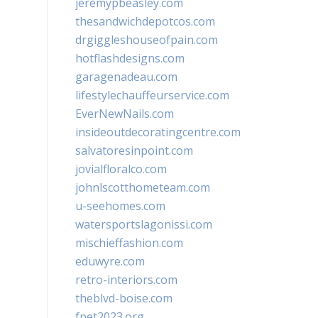
jeremypbeasley.com
thesandwichdepotcos.com
drgiggleshouseofpain.com
hotflashdesigns.com
garagenadeau.com
lifestylechauffeurservice.com
EverNewNails.com
insideoutdecoratingcentre.com
salvatoresinpoint.com
jovialfloralco.com
johnlscotthometeam.com
u-seehomes.com
watersportslagonissi.com
mischieffashion.com
eduwyre.com
retro-interiors.com
theblvd-boise.com
fpet2023.org