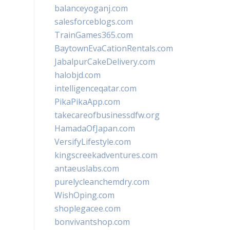
balanceyoganj.com
salesforceblogs.com
TrainGames365.com
BaytownEvaCationRentals.com
JabalpurCakeDelivery.com
halobjd.com
intelligenceqatar.com
PikaPikaApp.com
takecareofbusinessdfw.org
HamadaOfJapan.com
VersifyLifestyle.com
kingscreekadventures.com
antaeuslabs.com
purelycleanchemdry.com
WishOping.com
shoplegacee.com
bonvivantshop.com