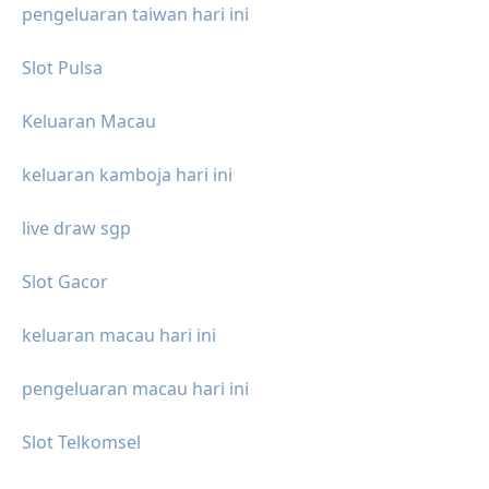
pengeluaran taiwan hari ini
Slot Pulsa
Keluaran Macau
keluaran kamboja hari ini
live draw sgp
Slot Gacor
keluaran macau hari ini
pengeluaran macau hari ini
Slot Telkomsel