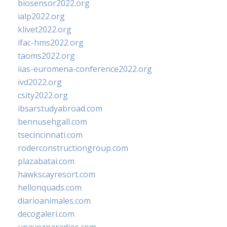
biosensor2022.org
ialp2022.org
klivet2022.org
ifac-hms2022.org
taoms2022.org
iias-euromena-conference2022.org
ivd2022.org
csity2022.org
ibsarstudyabroad.com
bennusehgall.com
tsecincinnati.com
roderconstructiongroup.com
plazabatai.com
hawkscayresort.com
hellonquads.com
diarioanimales.com
decogaleri.com