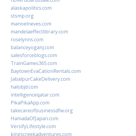
hoverboardssale.com
alaskapolitics.com
stsmp.org
manoelneves.com
mandelaeffectlibrary.com
roselynns.com
balanceyoganj.com
salesforceblogs.com
TrainGames365.com
BaytownEvaCationRentals.com
JabalpurCakeDelivery.com
halobjd.com
intelligenceqatar.com
PikaPikaApp.com
takecareofbusinessdfw.org
HamadaOfJapan.com
VersifyLifestyle.com
kingscreekadventures.com