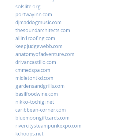
solslite.org
portwayinn.com
djmaddogmusic.com
thesoundarchitects.com
allin1roofing.com
keepjudgewebb.com
anatomyofadventure.com
drivancastillo.com
cmmedspa.com
midletontkd.com
gardensandgrills.com
basilfoodwine.com
nikko-tochigi.net
caribbean-corner.com
bluemoongiftcards.com
rivercitysteampunkexpo.com
kchoops.net