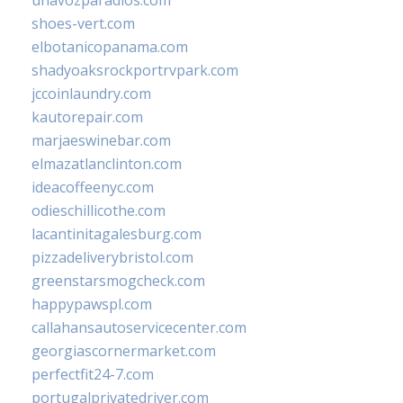
unavozparadios.com
shoes-vert.com
elbotanicopanama.com
shadyoaksrockportrvpark.com
jccoinlaundry.com
kautorepair.com
marjaeswinebar.com
elmazatlanclinton.com
ideacoffeenyc.com
odieschillicothe.com
lacantinitagalesburg.com
pizzadeliverybristol.com
greenstarsmogcheck.com
happypawspl.com
callahansautoservicecenter.com
georgiascornermarket.com
perfectfit24-7.com
portugalprivatedriver.com