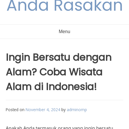
Anda Rasakan
Menu
Ingin Bersatu dengan
Alam? Coba Wisata
Alam di Indonesia!
Posted on
November 4, 2024
by
adminomp
Apakah Anda termasuk orang yang ingin bersatu