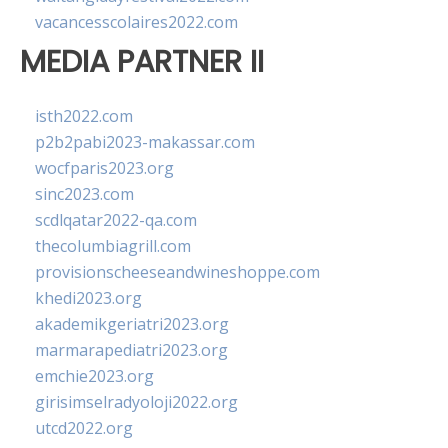
vacancesscolaires2022.com
MEDIA PARTNER II
isth2022.com
p2b2pabi2023-makassar.com
wocfparis2023.org
sinc2023.com
scdlqatar2022-qa.com
thecolumbiagrill.com
provisionscheeseandwineshoppe.com
khedi2023.org
akademikgeriatri2023.org
marmarapediatri2023.org
emchie2023.org
girisimselradyoloji2022.org
utcd2022.org