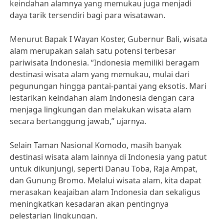
keindahan alamnya yang memukau juga menjadi
daya tarik tersendiri bagi para wisatawan.
Menurut Bapak I Wayan Koster, Gubernur Bali, wisata
alam merupakan salah satu potensi terbesar
pariwisata Indonesia. “Indonesia memiliki beragam
destinasi wisata alam yang memukau, mulai dari
pegunungan hingga pantai-pantai yang eksotis. Mari
lestarikan keindahan alam Indonesia dengan cara
menjaga lingkungan dan melakukan wisata alam
secara bertanggung jawab,” ujarnya.
Selain Taman Nasional Komodo, masih banyak
destinasi wisata alam lainnya di Indonesia yang patut
untuk dikunjungi, seperti Danau Toba, Raja Ampat,
dan Gunung Bromo. Melalui wisata alam, kita dapat
merasakan keajaiban alam Indonesia dan sekaligus
meningkatkan kesadaran akan pentingnya
pelestarian lingkungan.