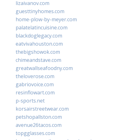
lizaivanov.com
guesttinyhomes.com
home-plow-by-meyer.com
palatelatincuisine.com
blackdoglegacy.com
eatvivahouston.com
thebigshowok.com
chimeandstave.com
greatwallseafoodny.com
theloverose.com
gabriovoice.com
resinflowart.com
p-sports.net
korsairstreetwear.com
petshopallston.com
avenue26tacos.com
topgglasses.com