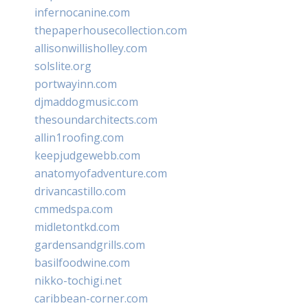
infernocanine.com
thepaperhousecollection.com
allisonwillisholley.com
solslite.org
portwayinn.com
djmaddogmusic.com
thesoundarchitects.com
allin1roofing.com
keepjudgewebb.com
anatomyofadventure.com
drivancastillo.com
cmmedspa.com
midletontkd.com
gardensandgrills.com
basilfoodwine.com
nikko-tochigi.net
caribbean-corner.com