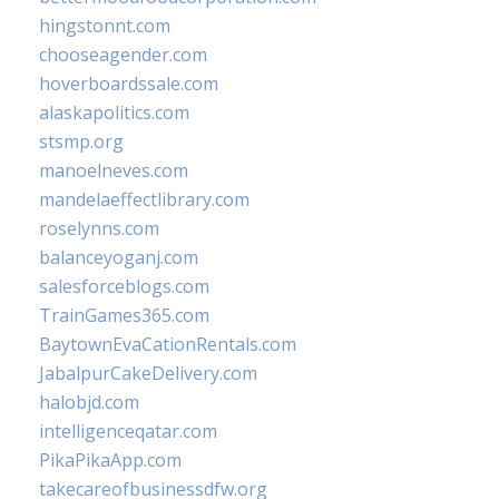
hingstonnt.com
chooseagender.com
hoverboardssale.com
alaskapolitics.com
stsmp.org
manoelneves.com
mandelaeffectlibrary.com
roselynns.com
balanceyoganj.com
salesforceblogs.com
TrainGames365.com
BaytownEvaCationRentals.com
JabalpurCakeDelivery.com
halobjd.com
intelligenceqatar.com
PikaPikaApp.com
takecareofbusinessdfw.org