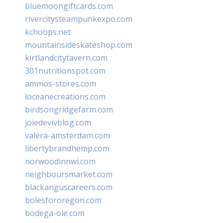
bluemoongiftcards.com
rivercitysteampunkexpo.com
kchoops.net
mountainsideskateshop.com
kirtlandcitytavern.com
301nutritionspot.com
ammos-stores.com
loceanecreations.com
birdsongridgefarm.com
joiedevivblog.com
valera-amsterdam.com
libertybrandhemp.com
norwoodinnwi.com
neighboursmarket.com
blackanguscareers.com
bolesfororegon.com
bodega-ole.com