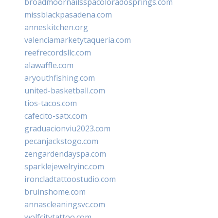
broadmoornailsspacoloradosprings.com
missblackpasadena.com
anneskitchen.org
valenciamarketytaqueria.com
reefrecordsllc.com
alawaffle.com
aryouthfishing.com
united-basketball.com
tios-tacos.com
cafecito-satx.com
graduacionviu2023.com
pecanjackstogo.com
zengardendayspa.com
sparklejewelryinc.com
ironcladtattoostudio.com
bruinshome.com
annascleaningsvc.com
wolfcitytattoo.com