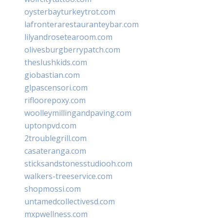
oysterbayturkeytrot.com
lafronterarestauranteybar.com
lilyandrosetearoom.com
olivesburgberrypatch.com
theslushkids.com
giobastian.com
glpascensori.com
rifloorepoxy.com
woolleymillingandpaving.com
uptonpvd.com
2troublegrill.com
casateranga.com
sticksandstonesstudiooh.com
walkers-treeservice.com
shopmossi.com
untamedcollectivesd.com
mxpwellness.com