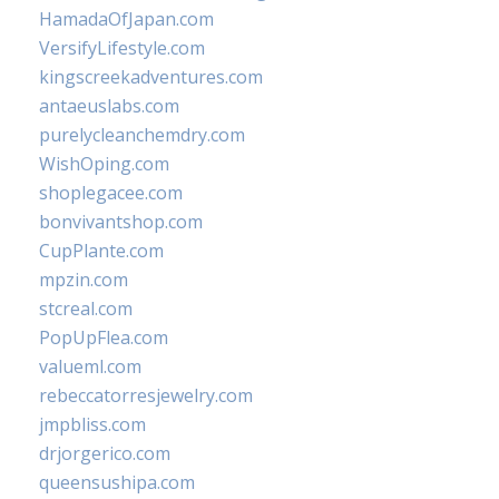
HamadaOfJapan.com
VersifyLifestyle.com
kingscreekadventures.com
antaeuslabs.com
purelycleanchemdry.com
WishOping.com
shoplegacee.com
bonvivantshop.com
CupPlante.com
mpzin.com
stcreal.com
PopUpFlea.com
valueml.com
rebeccatorresjewelry.com
jmpbliss.com
drjorgerico.com
queensushipa.com