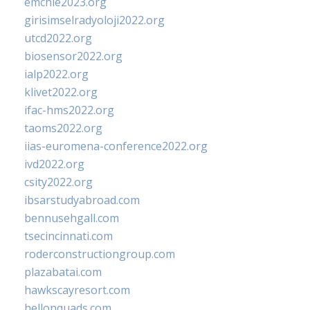
emchie2023.org
girisimselradyoloji2022.org
utcd2022.org
biosensor2022.org
ialp2022.org
klivet2022.org
ifac-hms2022.org
taoms2022.org
iias-euromena-conference2022.org
ivd2022.org
csity2022.org
ibsarstudyabroad.com
bennusehgall.com
tsecincinnati.com
roderconstructiongroup.com
plazabatai.com
hawkscayresort.com
hellonquads.com