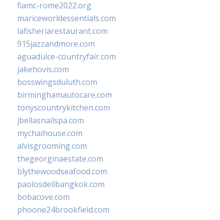
fiamc-rome2022.org
mariceworldessentials.com
lafisheriarestaurant.com
915jazzandmore.com
aguadulce-countryfair.com
jakehovis.com
bosswingsduluth.com
birminghamautocare.com
tonyscountrykitchen.com
jbellasnailspa.com
mychaihouse.com
alvisgrooming.com
thegeorginaestate.com
blythewoodseafood.com
paolosdelibangkok.com
bobacove.com
phoone24brookfield.com