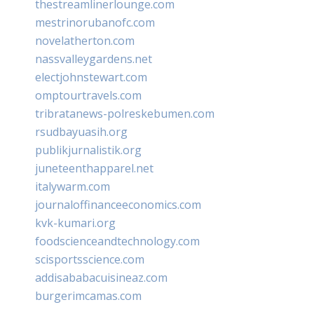
thestreamlinerlounge.com
mestrinorubanofc.com
novelatherton.com
nassvalleygardens.net
electjohnstewart.com
omptourtravels.com
tribratanews-polreskebumen.com
rsudbayuasih.org
publikjurnalistik.org
juneteenthapparel.net
italywarm.com
journaloffinanceeconomics.com
kvk-kumari.org
foodscienceandtechnology.com
scisportsscience.com
addisababacuisineaz.com
burgerimcamas.com