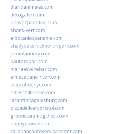
diarioanimales.com
decogaleri.com
unavozparadios.com
shoes-vert.com
elbotanicopanama.com
shadyoaksrockportrvpark.com
jccoinlaundry.com
kautorepair.com
marjaeswinebar.com
elmazatlanclinton.com
ideacoffeenyc.com
odieschillicothe.com
lacantinitagalesburg.com
pizzadeliverybristol.com
greenstarsmogcheck.com
happypawspl.com
callahansautoservicecenter.com