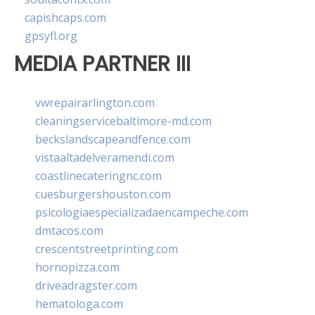
capishcaps.com
gpsyfl.org
MEDIA PARTNER III
vwrepairarlington.com
cleaningservicebaltimore-md.com
beckslandscapeandfence.com
vistaaltadelveramendi.com
coastlinecateringnc.com
cuesburgershouston.com
psicologiaespecializadaencampeche.com
dmtacos.com
crescentstreetprinting.com
hornopizza.com
driveadragster.com
hematologa.com