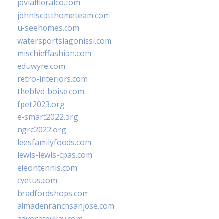
jovialfloralco.com
johnlscotthometeam.com
u-seehomes.com
watersportslagonissi.com
mischieffashion.com
eduwyre.com
retro-interiors.com
theblvd-boise.com
fpet2023.org
e-smart2022.org
ngrc2022.org
leesfamilyfoods.com
lewis-lewis-cpas.com
eleontennis.com
cyetus.com
bradfordshops.com
almadenranchsanjose.com
advocatevijay.com