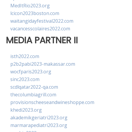
MedItRio2023.org
lcicon2023boston.com
waitangidayfestival2022.com
vacancesscolaires2022.com
MEDIA PARTNER II
isth2022.com
p2b2pabi2023-makassar.com
wocfparis2023.org
sinc2023.com
scdlqatar2022-qa.com
thecolumbiagrill.com
provisionscheeseandwineshoppe.com
khedi2023.org
akademikgeriatri2023.org
marmarapediatri2023.org