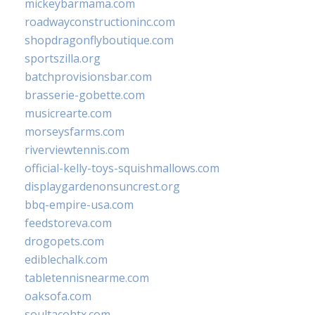
mickeybarmama.com
roadwayconstructioninc.com
shopdragonflyboutique.com
sportszilla.org
batchprovisionsbar.com
brasserie-gobette.com
musicrearte.com
morseysfarms.com
riverviewtennis.com
official-kelly-toys-squishmallows.com
displaygardenonsuncrest.org
bbq-empire-usa.com
feedstoreva.com
drogopets.com
ediblechalk.com
tabletennisnearme.com
oaksofa.com
soultacohtx.com