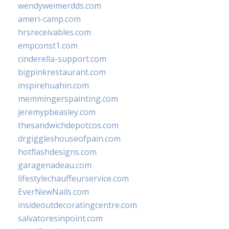
wendyweimerdds.com
ameri-camp.com
hrsreceivables.com
empconst1.com
cinderella-support.com
bigpinkrestaurant.com
inspirehuahin.com
memmingerspainting.com
jeremypbeasley.com
thesandwichdepotcos.com
drgiggleshouseofpain.com
hotflashdesigns.com
garagenadeau.com
lifestylechauffeurservice.com
EverNewNails.com
insideoutdecoratingcentre.com
salvatoresinpoint.com