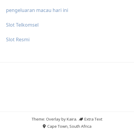
pengeluaran macau hari ini
Slot Telkomsel
Slot Resmi
Theme: Overlay by
Kaira
.
Extra Text
Cape Town, South Africa