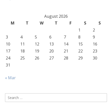
August 2026
M
T
W
T
F
S
S
1
2
3
4
5
6
7
8
9
10
11
12
13
14
15
16
17
18
19
20
21
22
23
24
25
26
27
28
29
30
31
« Mar
Search
for: