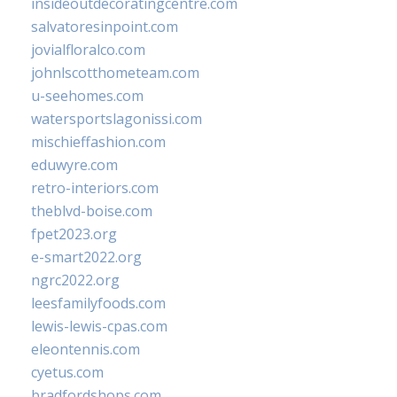
insideoutdecoratingcentre.com
salvatoresinpoint.com
jovialfloralco.com
johnlscotthometeam.com
u-seehomes.com
watersportslagonissi.com
mischieffashion.com
eduwyre.com
retro-interiors.com
theblvd-boise.com
fpet2023.org
e-smart2022.org
ngrc2022.org
leesfamilyfoods.com
lewis-lewis-cpas.com
eleontennis.com
cyetus.com
bradfordshops.com