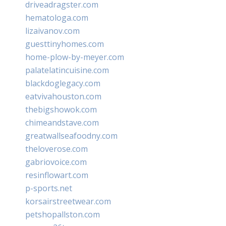
driveadragster.com
hematologa.com
lizaivanov.com
guesttinyhomes.com
home-plow-by-meyer.com
palatelatincuisine.com
blackdoglegacy.com
eatvivahouston.com
thebigshowok.com
chimeandstave.com
greatwallseafoodny.com
theloverose.com
gabriovoice.com
resinflowart.com
p-sports.net
korsairstreetwear.com
petshopallston.com