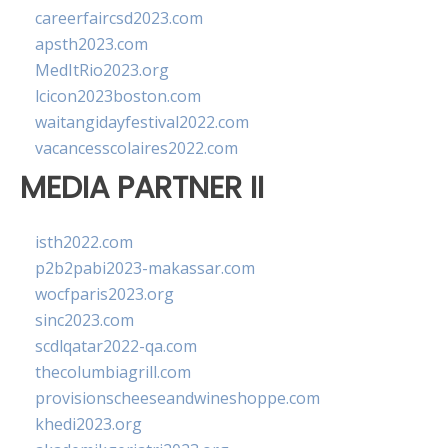
careerfaircsd2023.com
apsth2023.com
MedItRio2023.org
lcicon2023boston.com
waitangidayfestival2022.com
vacancesscolaires2022.com
MEDIA PARTNER II
isth2022.com
p2b2pabi2023-makassar.com
wocfparis2023.org
sinc2023.com
scdlqatar2022-qa.com
thecolumbiagrill.com
provisionscheeseandwineshoppe.com
khedi2023.org