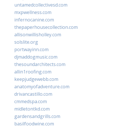
untamedcollectivesd.com
mxpwellness.com
infernocanine.com
thepaperhousecollection.com
allisonwillisholley.com
solslite.org
portwayinn.com
djmaddogmusic.com
thesoundarchitects.com
allin1roofing.com
keepjudgewebb.com
anatomyofadventure.com
drivancastillo.com
cmmedspa.com
midletontkd.com
gardensandgrills.com
basilfoodwine.com