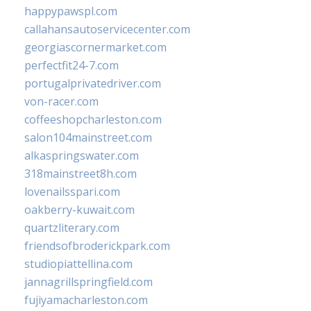
happypawspl.com
callahansautoservicecenter.com
georgiascornermarket.com
perfectfit24-7.com
portugalprivatedriver.com
von-racer.com
coffeeshopcharleston.com
salon104mainstreet.com
alkaspringswater.com
318mainstreet8h.com
lovenailsspari.com
oakberry-kuwait.com
quartzliterary.com
friendsofbroderickpark.com
studiopiattellina.com
jannagrillspringfield.com
fujiyamacharleston.com