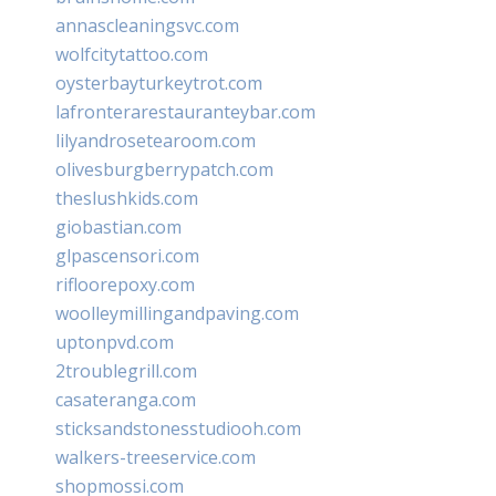
annascleaningsvc.com
wolfcitytattoo.com
oysterbayturkeytrot.com
lafronterarestauranteybar.com
lilyandrosetearoom.com
olivesburgberrypatch.com
theslushkids.com
giobastian.com
glpascensori.com
rifloorepoxy.com
woolleymillingandpaving.com
uptonpvd.com
2troublegrill.com
casateranga.com
sticksandstonesstudiooh.com
walkers-treeservice.com
shopmossi.com