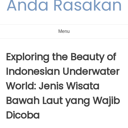
Anda Rasakan
Menu
Exploring the Beauty of
Indonesian Underwater
World: Jenis Wisata
Bawah Laut yang Wajib
Dicoba