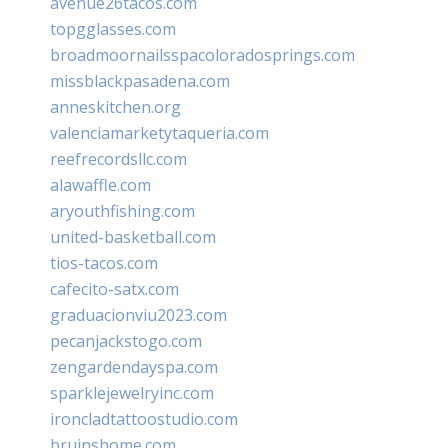
avenue26tacos.com
topgglasses.com
broadmoornailsspacoloradosprings.com
missblackpasadena.com
anneskitchen.org
valenciamarketytaqueria.com
reefrecordsllc.com
alawaffle.com
aryouthfishing.com
united-basketball.com
tios-tacos.com
cafecito-satx.com
graduacionviu2023.com
pecanjackstogo.com
zengardendayspa.com
sparklejewelryinc.com
ironcladtattoostudio.com
bruinshome.com