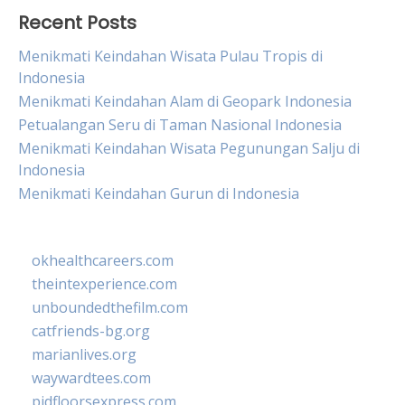
Recent Posts
Menikmati Keindahan Wisata Pulau Tropis di
Indonesia
Menikmati Keindahan Alam di Geopark Indonesia
Petualangan Seru di Taman Nasional Indonesia
Menikmati Keindahan Wisata Pegunungan Salju di
Indonesia
Menikmati Keindahan Gurun di Indonesia
okhealthcareers.com
theintexperience.com
unboundedthefilm.com
catfriends-bg.org
marianlives.org
waywardtees.com
pidfloorsexpress.com