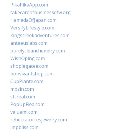
PikaPikaApp.com
takecareofbusinessdfw.org
HamadaOfJapan.com
VersifyLifestyle.com
kingscreekadventures.com
antaeuslabs.com
purelycleanchemdry.com
WishOping.com
shoplegacee.com
bonvivantshop.com
CupPlante.com
mpzin.com
stcreal.com
PopUpFlea.com
valueml.com
rebeccatorresjewelry.com
jmpbliss.com