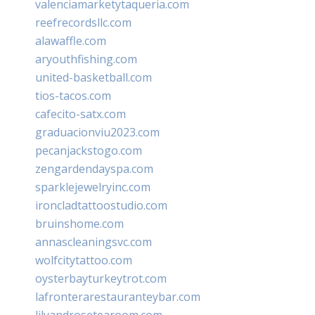
valenciamarketytaqueria.com
reefrecordsllc.com
alawaffle.com
aryouthfishing.com
united-basketball.com
tios-tacos.com
cafecito-satx.com
graduacionviu2023.com
pecanjackstogo.com
zengardendayspa.com
sparklejewelryinc.com
ironcladtattoostudio.com
bruinshome.com
annascleaningsvc.com
wolfcitytattoo.com
oysterbayturkeytrot.com
lafronterarestauranteybar.com
lilyandrosetearoom.com