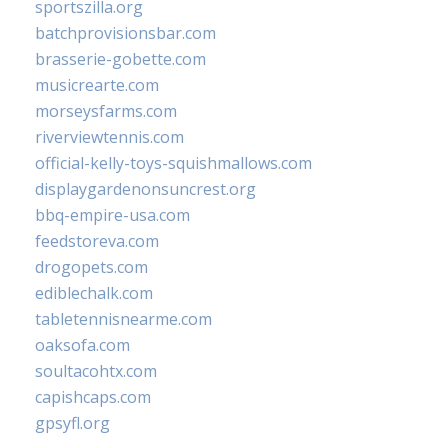
sportszilla.org
batchprovisionsbar.com
brasserie-gobette.com
musicrearte.com
morseysfarms.com
riverviewtennis.com
official-kelly-toys-squishmallows.com
displaygardenonsuncrest.org
bbq-empire-usa.com
feedstoreva.com
drogopets.com
ediblechalk.com
tabletennisnearme.com
oaksofa.com
soultacohtx.com
capishcaps.com
gpsyfl.org