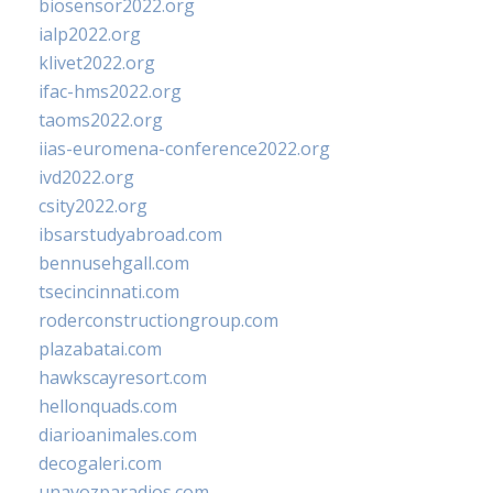
biosensor2022.org
ialp2022.org
klivet2022.org
ifac-hms2022.org
taoms2022.org
iias-euromena-conference2022.org
ivd2022.org
csity2022.org
ibsarstudyabroad.com
bennusehgall.com
tsecincinnati.com
roderconstructiongroup.com
plazabatai.com
hawkscayresort.com
hellonquads.com
diarioanimales.com
decogaleri.com
unavozparadios.com