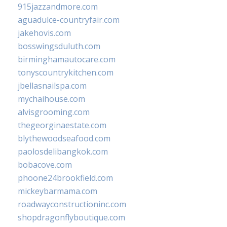
915jazzandmore.com
aguadulce-countryfair.com
jakehovis.com
bosswingsduluth.com
birminghamautocare.com
tonyscountrykitchen.com
jbellasnailspa.com
mychaihouse.com
alvisgrooming.com
thegeorginaestate.com
blythewoodseafood.com
paolosdelibangkok.com
bobacove.com
phoone24brookfield.com
mickeybarmama.com
roadwayconstructioninc.com
shopdragonflyboutique.com