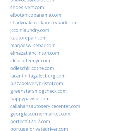
shoes-vert.com
elbotanicopanama.com
shadyoaksrockportrvpark.com
jccoinlaundry.com
kautorepair.com
marjaeswinebar.com
elmazatlanclinton.com
ideacoffeenyc.com
odieschillicothe.com
lacantinitagalesburg.com
pizzadeliverybristol.com
greenstarsmogcheck.com
happypawspl.com
callahansautoservicecenter.com
georgiascornermarket.com
perfectfit24-7.com
portugalprivatedriver.com