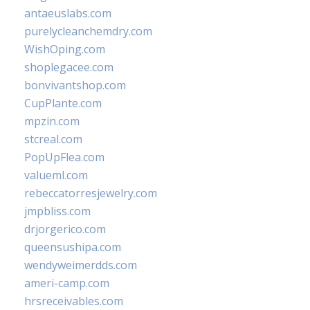
antaeuslabs.com
purelycleanchemdry.com
WishOping.com
shoplegacee.com
bonvivantshop.com
CupPlante.com
mpzin.com
stcreal.com
PopUpFlea.com
valueml.com
rebeccatorresjewelry.com
jmpbliss.com
drjorgerico.com
queensushipa.com
wendyweimerdds.com
ameri-camp.com
hrsreceivables.com