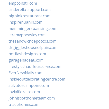
empconst1.com
cinderella-support.com
bigpinkrestaurant.com
inspirehuahin.com
memmingerspainting.com
jeremypbeasley.com
thesandwichdepotcos.com
drgiggleshouseofpain.com
hotflashdesigns.com
garagenadeau.com
lifestylechauffeurservice.com
EverNewNails.com
insideoutdecoratingcentre.com
salvatoresinpoint.com
jovialfloralco.com
johnlscotthometeam.com
u-seehomes.com