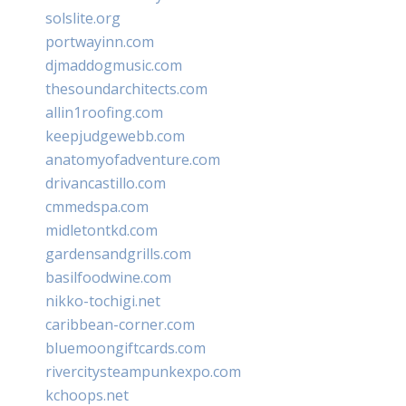
solslite.org
portwayinn.com
djmaddogmusic.com
thesoundarchitects.com
allin1roofing.com
keepjudgewebb.com
anatomyofadventure.com
drivancastillo.com
cmmedspa.com
midletontkd.com
gardensandgrills.com
basilfoodwine.com
nikko-tochigi.net
caribbean-corner.com
bluemoongiftcards.com
rivercitysteampunkexpo.com
kchoops.net