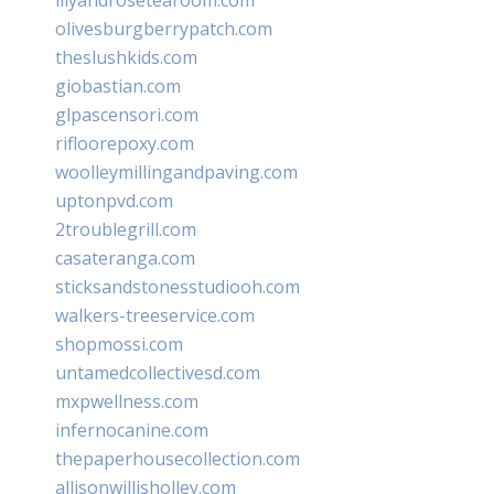
olivesburgberrypatch.com
theslushkids.com
giobastian.com
glpascensori.com
rifloorepoxy.com
woolleymillingandpaving.com
uptonpvd.com
2troublegrill.com
casateranga.com
sticksandstonesstudiooh.com
walkers-treeservice.com
shopmossi.com
untamedcollectivesd.com
mxpwellness.com
infernocanine.com
thepaperhousecollection.com
allisonwillisholley.com