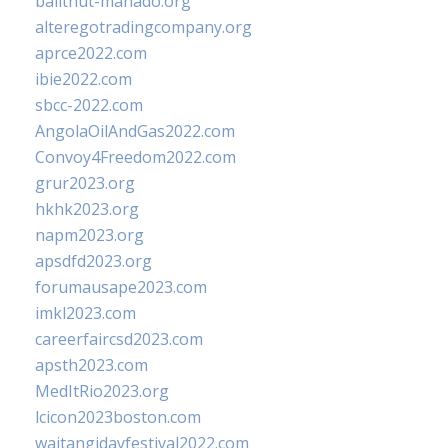
balithut-manado.org
alteregotradingcompany.org
aprce2022.com
ibie2022.com
sbcc-2022.com
AngolaOilAndGas2022.com
Convoy4Freedom2022.com
grur2023.org
hkhk2023.org
napm2023.org
apsdfd2023.org
forumausape2023.com
imkl2023.com
careerfaircsd2023.com
apsth2023.com
MedItRio2023.org
lcicon2023boston.com
waitangidayfestival2022.com