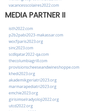
vacancesscolaires2022.com
MEDIA PARTNER II
isth2022.com
p2b2pabi2023-makassar.com
wocfparis2023.org
sinc2023.com
scdlqatar2022-qa.com
thecolumbiagrill.com
provisionscheeseandwineshoppe.com
khedi2023.org
akademikgeriatri2023.org
marmarapediatri2023.org
emchie2023.org
girisimselradyoloji2022.org
utcd2022.org