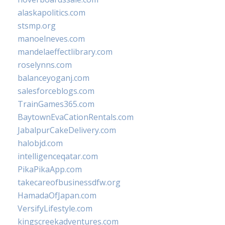
alaskapolitics.com
stsmp.org
manoelneves.com
mandelaeffectlibrary.com
roselynns.com
balanceyoganj.com
salesforceblogs.com
TrainGames365.com
BaytownEvaCationRentals.com
JabalpurCakeDelivery.com
halobjd.com
intelligenceqatar.com
PikaPikaApp.com
takecareofbusinessdfw.org
HamadaOfJapan.com
VersifyLifestyle.com
kingscreekadventures.com