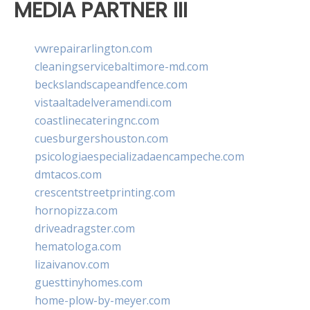
MEDIA PARTNER III
vwrepairarlington.com
cleaningservicebaltimore-md.com
beckslandscapeandfence.com
vistaaltadelveramendi.com
coastlinecateringnc.com
cuesburgershouston.com
psicologiaespecializadaencampeche.com
dmtacos.com
crescentstreetprinting.com
hornopizza.com
driveadragster.com
hematologa.com
lizaivanov.com
guesttinyhomes.com
home-plow-by-meyer.com