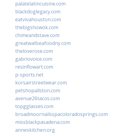
palatelatincuisine.com
blackdoglegacy.com
eatvivahouston.com
thebigshowok.com
chimeandstave.com
greatwallseafoodny.com
theloverose.com
gabriovoice.com
resinflowart.com
p-sports.net
korsairstreetwear.com
petshopallston.com
avenue26tacos.com
topgglasses.com
broadmoornailsspacoloradosprings.com
missblackpasadena.com
anneskitchen.org