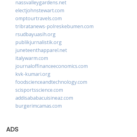
nassvalleygardens.net
electjohnstewart.com
omptourtravels.com
tribratanews-polreskebumen.com
rsudbayuasih.org
publikjurnalistik.org
juneteenthapparel.net
italywarm.com
journaloffinanceeconomics.com
kvk-kumari.org
foodscienceandtechnology.com
scisportsscience.com
addisababacuisineaz.com
burgerimcamas.com
ADS