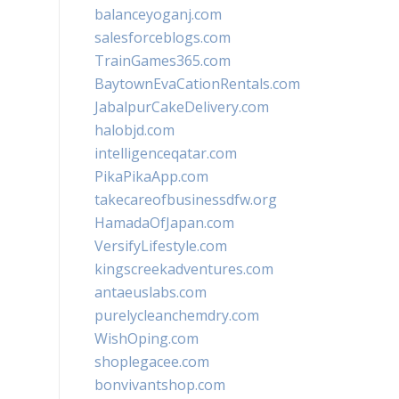
balanceyoganj.com
salesforceblogs.com
TrainGames365.com
BaytownEvaCationRentals.com
JabalpurCakeDelivery.com
halobjd.com
intelligenceqatar.com
PikaPikaApp.com
takecareofbusinessdfw.org
HamadaOfJapan.com
VersifyLifestyle.com
kingscreekadventures.com
antaeuslabs.com
purelycleanchemdry.com
WishOping.com
shoplegacee.com
bonvivantshop.com