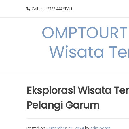
Skip
Call Us: +2782 444 YEAH
to
content
OMPTOURTR
Wisata Te
Eksplorasi Wisata Ter
Pelangi Garum
Posted on
September 22, 2024
by
adminomp