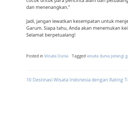
cocok untuk para pencinta alam dan petualang.
dan menenangkan.”
Jadi, jangan lewatkan kesempatan untuk menjela
Garum. Siapa tahu, Anda akan menemukan kei
Selamat berpetualang!
Posted in
Wisata Dunia
Tagged
wisata dunia pelangi g
Post
10 Destinasi Wisata Indonesia dengan Rating T
navigation