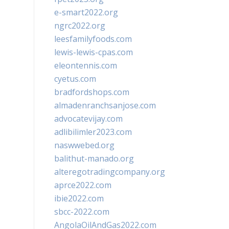
e-smart2022.org
ngrc2022.org
leesfamilyfoods.com
lewis-lewis-cpas.com
eleontennis.com
cyetus.com
bradfordshops.com
almadenranchsanjose.com
advocatevijay.com
adlibilimler2023.com
naswwebed.org
balithut-manado.org
alteregotradingcompany.org
aprce2022.com
ibie2022.com
sbcc-2022.com
AngolaOilAndGas2022.com