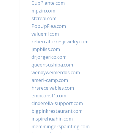
CupPlante.com
mpzin.com
stcreal.com
PopUpFlea.com
valueml.com
rebeccatorresjewelry.com
jmpbliss.com
drjorgerico.com
queensushipa.com
wendyweimerdds.com
ameri-camp.com
hrsreceivables.com
empconst1.com
cinderella-support.com
bigpinkrestaurant.com
inspirehuahin.com
memmingerspainting.com