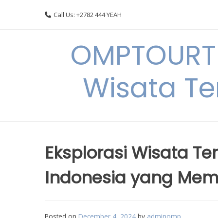
Skip
Call Us: +2782 444 YEAH
to
content
OMPTOURTR
Wisata Te
Eksplorasi Wisata Te
Indonesia yang Me
Posted on
December 4, 2024
by
adminomp