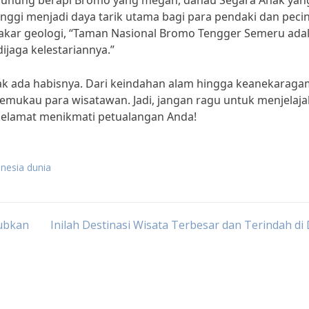
unung berapi Bromo yang megah, danau Segara Anak yan
nggi menjadi daya tarik utama bagi para pendaki dan peci
g pakar geologi, “Taman Nasional Bromo Tengger Semeru ada
ijaga kelestariannya.”
tak ada habisnya. Dari keindahan alam hingga keanekarag
emukau para wisatawan. Jadi, jangan ragu untuk menjelaja
elamat menikmati petualangan Anda!
onesia dunia
ubkan
Inilah Destinasi Wisata Terbesar dan Terindah di