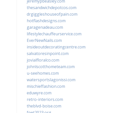
jeremypbeasley.com
thesandwichdepotcos.com
drgiggleshouseofpain.com
hotflashdesigns.com
garagenadeau.com
lifestylechauffeurservice.com
EverNewNails.com
insideoutdecoratingcentre.com
salvatoresinpoint.com
jovialfloralco.com
johnlscotthometeam.com
u-seehomes.com
watersportslagonissi.com
mischieffashion.com
eduwyre.com
retro-interiors.com
theblvd-boise.com
fpet2023.org