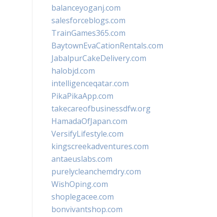
balanceyoganj.com
salesforceblogs.com
TrainGames365.com
BaytownEvaCationRentals.com
JabalpurCakeDelivery.com
halobjd.com
intelligenceqatar.com
PikaPikaApp.com
takecareofbusinessdfw.org
HamadaOfJapan.com
VersifyLifestyle.com
kingscreekadventures.com
antaeuslabs.com
purelycleanchemdry.com
WishOping.com
shoplegacee.com
bonvivantshop.com