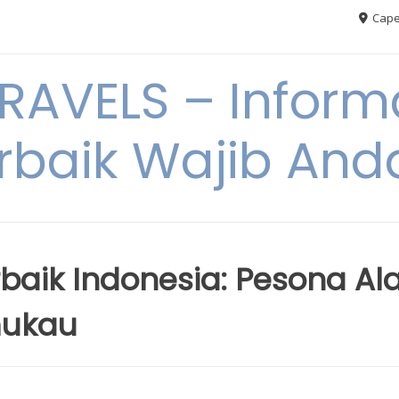
Cape
AVELS – Informa
rbaik Wajib An
rbaik Indonesia: Pesona A
mukau