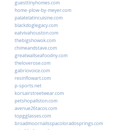
guesttinyhomes.com
home-plow-by-meyer.com
palatelatincuisine.com
blackdoglegacy.com
eatvivahouston.com
thebigshowok.com
chimeandstave.com
greatwallseafoodny.com
theloverose.com
gabriovoice.com
resinflowart.com
p-sports.net
korsairstreetwear.com
petshopallston.com
avenue26tacos.com
topgglasses.com
broadmoornailsspacoloradosprings.com