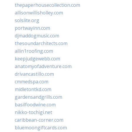
thepaperhousecollection.com
allisonwillisholley.com
solslite.org
portwayinn.com
djmaddogmusic.com
thesoundarchitects.com
allin1roofing.com
keepjudgewebb.com
anatomyofadventure.com
drivancastillo.com
cmmedspa.com
midletontkd.com
gardensandgrills.com
basilfoodwine.com
nikko-tochigi.net
caribbean-corner.com
bluemoongiftcards.com