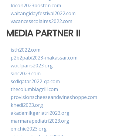
lcicon2023boston.com
waitangidayfestival2022.com
vacancesscolaires2022.com
MEDIA PARTNER II
isth2022.com
p2b2pabi2023-makassar.com
wocfparis2023.org
sinc2023.com
scdlqatar2022-qa.com
thecolumbiagrill.com
provisionscheeseandwineshoppe.com
khedi2023.org
akademikgeriatri2023.org
marmarapediatri2023.org
emchie2023.org