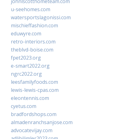
johnlscotthometeam.com
u-seehomes.com
watersportslagonissi.com
mischieffashion.com
eduwyre.com
retro-interiors.com
theblvd-boise.com
fpet2023.org
e-smart2022.org
ngrc2022.org
leesfamilyfoods.com
lewis-lewis-cpas.com
eleontennis.com
cyetus.com
bradfordshops.com
almadenranchsanjose.com
advocatevijay.com
adlibilimler2023.com