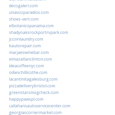
decogaleri.com
unavozparadios.com
shoes-vert.com
elbotanicopanama.com
shadyoaksrockportrvpark.com
jccoinlaundry.com
kautorepair.com
marjaeswinebar.com
elmazatlanclinton.com
ideacoffeenyc.com
odieschillicothe.com
lacantinitagalesburg.com
pizzadeliverybristol.com
greenstarsmogcheck.com
happypawspl.com
callahansautoservicecenter.com
georgiascornermarket.com