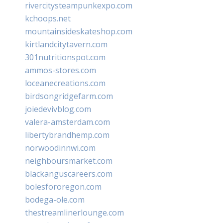
rivercitysteampunkexpo.com
kchoops.net
mountainsideskateshop.com
kirtlandcitytavern.com
301nutritionspot.com
ammos-stores.com
loceanecreations.com
birdsongridgefarm.com
joiedevivblog.com
valera-amsterdam.com
libertybrandhemp.com
norwoodinnwi.com
neighboursmarket.com
blackanguscareers.com
bolesfororegon.com
bodega-ole.com
thestreamlinerlounge.com