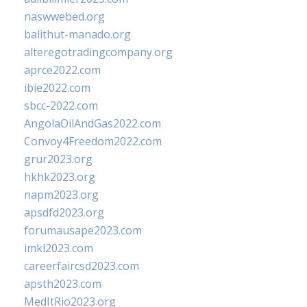
naswwebed.org
balithut-manado.org
alteregotradingcompany.org
aprce2022.com
ibie2022.com
sbcc-2022.com
AngolaOilAndGas2022.com
Convoy4Freedom2022.com
grur2023.org
hkhk2023.org
napm2023.org
apsdfd2023.org
forumausape2023.com
imkl2023.com
careerfaircsd2023.com
apsth2023.com
MedItRio2023.org