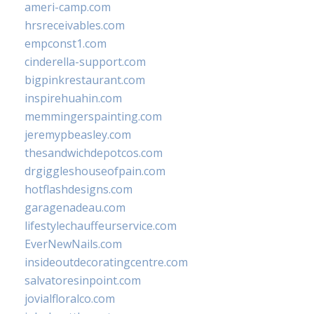
ameri-camp.com
hrsreceivables.com
empconst1.com
cinderella-support.com
bigpinkrestaurant.com
inspirehuahin.com
memmingerspainting.com
jeremypbeasley.com
thesandwichdepotcos.com
drgiggleshouseofpain.com
hotflashdesigns.com
garagenadeau.com
lifestylechauffeurservice.com
EverNewNails.com
insideoutdecoratingcentre.com
salvatoresinpoint.com
jovialfloralco.com