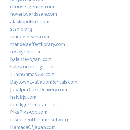
chooseagender.com
hoverboardssale.com
alaskapolitics.com
stsmp.org
manoelneves.com
mandelaeffectlibrary.com
roselynns.com
balanceyoganj.com
salesforceblogs.com
TrainGames365.com
BaytownEvaCationRentals.com
JabalpurCakeDelivery.com
halobjd.com
intelligenceqatar.com
PikaPikaApp.com
takecareofbusinessdfw.org
HamadaOfJapan.com