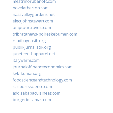
mestrinorubanofc.com
novelatherton.com
nassvalleygardens.net
electjohnstewart.com
omptourtravels.com
tribratanews-polreskebumen.com
rsudbayuasih.org
publikjurnalistik.org
juneteenthapparel.net
italywarm.com
journaloffinanceeconomics.com
kvk-kumari.org
foodscienceandtechnology.com
scisportsscience.com
addisababacuisineaz.com
burgerimcamas.com