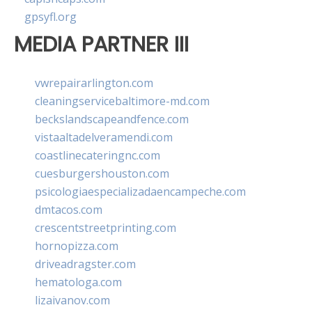
gpsyfl.org
MEDIA PARTNER III
vwrepairarlington.com
cleaningservicebaltimore-md.com
beckslandscapeandfence.com
vistaaltadelveramendi.com
coastlinecateringnc.com
cuesburgershouston.com
psicologiaespecializadaencampeche.com
dmtacos.com
crescentstreetprinting.com
hornopizza.com
driveadragster.com
hematologa.com
lizaivanov.com