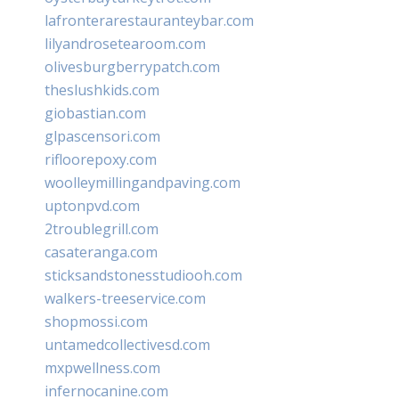
lafronterarestauranteybar.com
lilyandrosetearoom.com
olivesburgberrypatch.com
theslushkids.com
giobastian.com
glpascensori.com
rifloorepoxy.com
woolleymillingandpaving.com
uptonpvd.com
2troublegrill.com
casateranga.com
sticksandstonesstudiooh.com
walkers-treeservice.com
shopmossi.com
untamedcollectivesd.com
mxpwellness.com
infernocanine.com