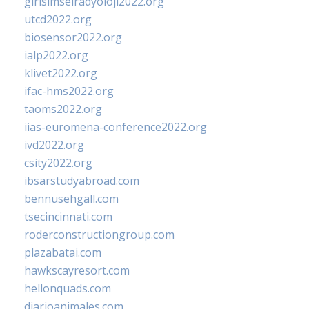
girisimselradyoloji2022.org
utcd2022.org
biosensor2022.org
ialp2022.org
klivet2022.org
ifac-hms2022.org
taoms2022.org
iias-euromena-conference2022.org
ivd2022.org
csity2022.org
ibsarstudyabroad.com
bennusehgall.com
tsecincinnati.com
roderconstructiongroup.com
plazabatai.com
hawkscayresort.com
hellonquads.com
diarioanimales.com