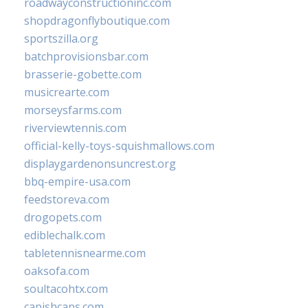
roadwayconstructioninc.com
shopdragonflyboutique.com
sportszilla.org
batchprovisionsbar.com
brasserie-gobette.com
musicrearte.com
morseysfarms.com
riverviewtennis.com
official-kelly-toys-squishmallows.com
displaygardenonsuncrest.org
bbq-empire-usa.com
feedstoreva.com
drogopets.com
ediblechalk.com
tabletennisnearme.com
oaksofa.com
soultacohtx.com
capishcaps.com