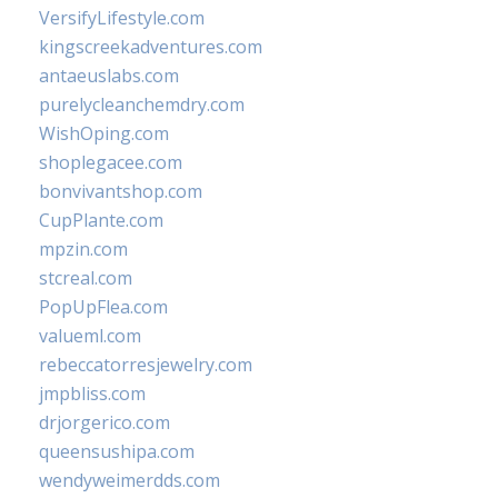
VersifyLifestyle.com
kingscreekadventures.com
antaeuslabs.com
purelycleanchemdry.com
WishOping.com
shoplegacee.com
bonvivantshop.com
CupPlante.com
mpzin.com
stcreal.com
PopUpFlea.com
valueml.com
rebeccatorresjewelry.com
jmpbliss.com
drjorgerico.com
queensushipa.com
wendyweimerdds.com