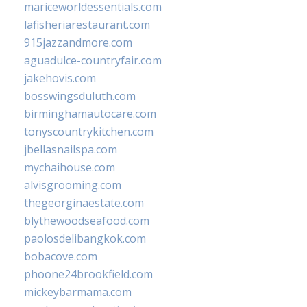
mariceworldessentials.com
lafisheriarestaurant.com
915jazzandmore.com
aguadulce-countryfair.com
jakehovis.com
bosswingsduluth.com
birminghamautocare.com
tonyscountrykitchen.com
jbellasnailspa.com
mychaihouse.com
alvisgrooming.com
thegeorginaestate.com
blythewoodseafood.com
paolosdelibangkok.com
bobacove.com
phoone24brookfield.com
mickeybarmama.com