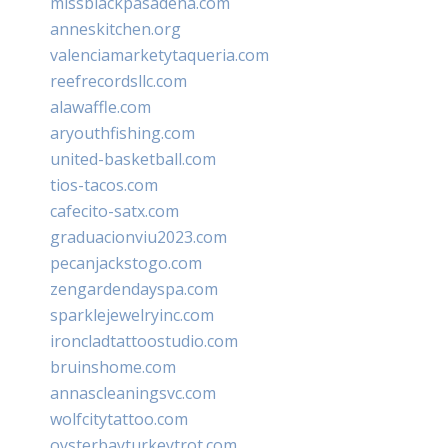
missblackpasadena.com
anneskitchen.org
valenciamarketytaqueria.com
reefrecordsllc.com
alawaffle.com
aryouthfishing.com
united-basketball.com
tios-tacos.com
cafecito-satx.com
graduacionviu2023.com
pecanjackstogo.com
zengardendayspa.com
sparklejewelryinc.com
ironcladtattoostudio.com
bruinshome.com
annascleaningsvc.com
wolfcitytattoo.com
oysterbayturkeytrot.com