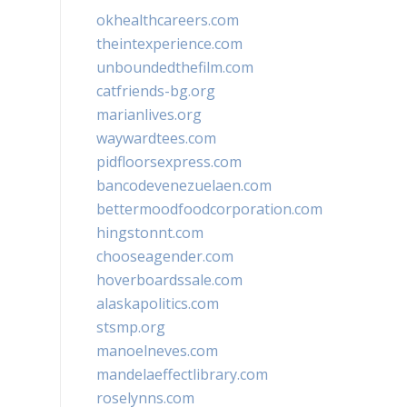
okhealthcareers.com
theintexperience.com
unboundedthefilm.com
catfriends-bg.org
marianlives.org
waywardtees.com
pidfloorsexpress.com
bancodevenezuelaen.com
bettermoodfoodcorporation.com
hingstonnt.com
chooseagender.com
hoverboardssale.com
alaskapolitics.com
stsmp.org
manoelneves.com
mandelaeffectlibrary.com
roselynns.com