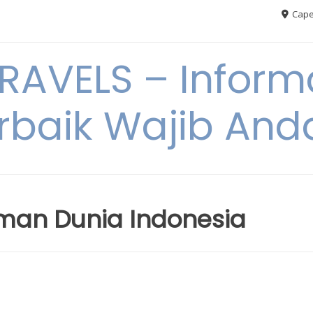
Cape
AVELS – Informa
rbaik Wajib An
aman Dunia Indonesia