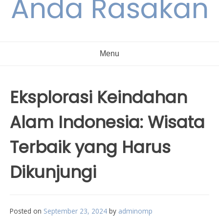
Anda Rasakan
Menu
Eksplorasi Keindahan
Alam Indonesia: Wisata
Terbaik yang Harus
Dikunjungi
Posted on
September 23, 2024
by
adminomp