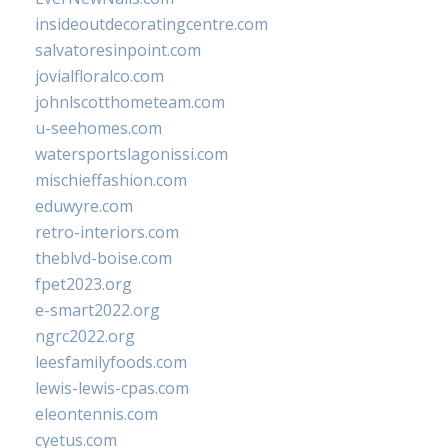
insideoutdecoratingcentre.com
salvatoresinpoint.com
jovialfloralco.com
johnlscotthometeam.com
u-seehomes.com
watersportslagonissi.com
mischieffashion.com
eduwyre.com
retro-interiors.com
theblvd-boise.com
fpet2023.org
e-smart2022.org
ngrc2022.org
leesfamilyfoods.com
lewis-lewis-cpas.com
eleontennis.com
cyetus.com