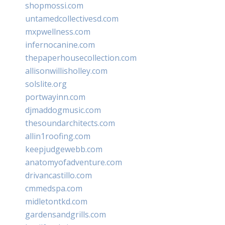
shopmossi.com
untamedcollectivesd.com
mxpwellness.com
infernocanine.com
thepaperhousecollection.com
allisonwillisholley.com
solslite.org
portwayinn.com
djmaddogmusic.com
thesoundarchitects.com
allin1roofing.com
keepjudgewebb.com
anatomyofadventure.com
drivancastillo.com
cmmedspa.com
midletontkd.com
gardensandgrills.com