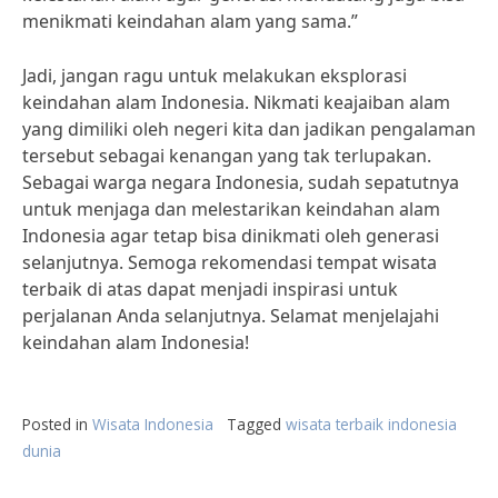
menikmati keindahan alam yang sama.”
Jadi, jangan ragu untuk melakukan eksplorasi
keindahan alam Indonesia. Nikmati keajaiban alam
yang dimiliki oleh negeri kita dan jadikan pengalaman
tersebut sebagai kenangan yang tak terlupakan.
Sebagai warga negara Indonesia, sudah sepatutnya
untuk menjaga dan melestarikan keindahan alam
Indonesia agar tetap bisa dinikmati oleh generasi
selanjutnya. Semoga rekomendasi tempat wisata
terbaik di atas dapat menjadi inspirasi untuk
perjalanan Anda selanjutnya. Selamat menjelajahi
keindahan alam Indonesia!
Posted in
Wisata Indonesia
Tagged
wisata terbaik indonesia
dunia