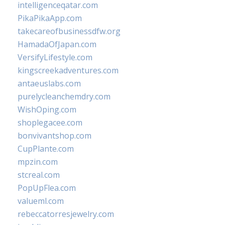
intelligenceqatar.com
PikaPikaApp.com
takecareofbusinessdfw.org
HamadaOfJapan.com
VersifyLifestyle.com
kingscreekadventures.com
antaeuslabs.com
purelycleanchemdry.com
WishOping.com
shoplegacee.com
bonvivantshop.com
CupPlante.com
mpzin.com
stcreal.com
PopUpFlea.com
valueml.com
rebeccatorresjewelry.com