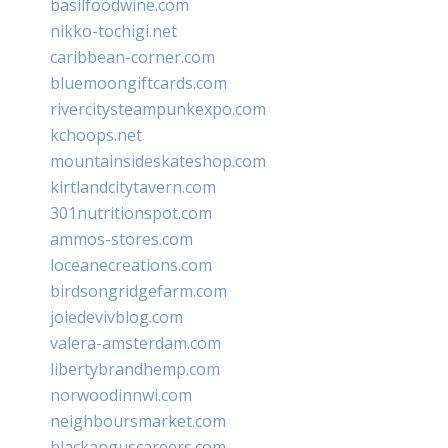
basilfoodwine.com
nikko-tochigi.net
caribbean-corner.com
bluemoongiftcards.com
rivercitysteampunkexpo.com
kchoops.net
mountainsideskateshop.com
kirtlandcitytavern.com
301nutritionspot.com
ammos-stores.com
loceanecreations.com
birdsongridgefarm.com
joiedevivblog.com
valera-amsterdam.com
libertybrandhemp.com
norwoodinnwi.com
neighboursmarket.com
blackanguscareers.com