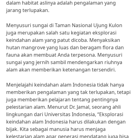
dalam habitat aslinya adalah pengalaman yang
jarang terlupakan.
Menyusuri sungai di Taman Nasional Ujung Kulon
juga merupakan salah satu kegiatan eksplorasi
keindahan alam yang patut dicoba. Menyaksikan
hutan mangrove yang luas dan beragam flora dan
fauna akan membuat Anda terpesona. Menyusuri
sungai yang jernih sambil mendengarkan riuhnya
alam akan memberikan ketenangan tersendiri.
Menjelajahi keindahan alam Indonesia tidak hanya
memberikan pengalaman yang tak terlupakan, tetapi
juga memberikan pelajaran tentang pentingnya
pelestarian alam. Menurut Dr. Jamal, seorang ahli
lingkungan dari Universitas Indonesia, “Eksplorasi
keindahan alam Indonesia harus dilakukan dengan
bijak. Kita sebagai manusia harus menjaga
kelestarian alam agar generasi mendatang juga bisa