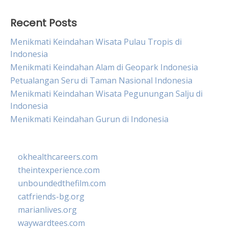
Recent Posts
Menikmati Keindahan Wisata Pulau Tropis di
Indonesia
Menikmati Keindahan Alam di Geopark Indonesia
Petualangan Seru di Taman Nasional Indonesia
Menikmati Keindahan Wisata Pegunungan Salju di
Indonesia
Menikmati Keindahan Gurun di Indonesia
okhealthcareers.com
theintexperience.com
unboundedthefilm.com
catfriends-bg.org
marianlives.org
waywardtees.com