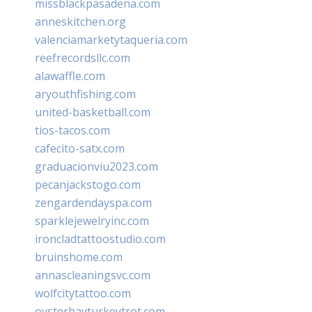
missblackpasadena.com
anneskitchen.org
valenciamarketytaqueria.com
reefrecordsllc.com
alawaffle.com
aryouthfishing.com
united-basketball.com
tios-tacos.com
cafecito-satx.com
graduacionviu2023.com
pecanjackstogo.com
zengardendayspa.com
sparklejewelryinc.com
ironcladtattoostudio.com
bruinshome.com
annascleaningsvc.com
wolfcitytattoo.com
oysterbayturkeytrot.com