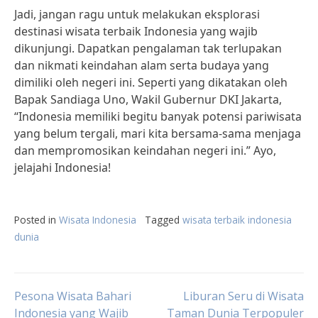
Jadi, jangan ragu untuk melakukan eksplorasi
destinasi wisata terbaik Indonesia yang wajib
dikunjungi. Dapatkan pengalaman tak terlupakan
dan nikmati keindahan alam serta budaya yang
dimiliki oleh negeri ini. Seperti yang dikatakan oleh
Bapak Sandiaga Uno, Wakil Gubernur DKI Jakarta,
“Indonesia memiliki begitu banyak potensi pariwisata
yang belum tergali, mari kita bersama-sama menjaga
dan mempromosikan keindahan negeri ini.” Ayo,
jelajahi Indonesia!
Posted in
Wisata Indonesia
Tagged
wisata terbaik indonesia
dunia
Post
Pesona Wisata Bahari
Liburan Seru di Wisata
Indonesia yang Wajib
Taman Dunia Terpopuler