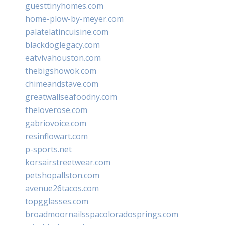
guesttinyhomes.com
home-plow-by-meyer.com
palatelatincuisine.com
blackdoglegacy.com
eatvivahouston.com
thebigshowok.com
chimeandstave.com
greatwallseafoodny.com
theloverose.com
gabriovoice.com
resinflowart.com
p-sports.net
korsairstreetwear.com
petshopallston.com
avenue26tacos.com
topgglasses.com
broadmoornailsspacoloradosprings.com