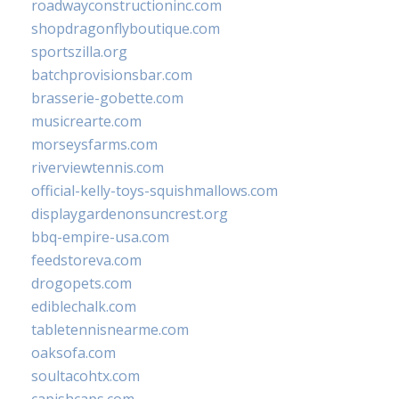
roadwayconstructioninc.com
shopdragonflyboutique.com
sportszilla.org
batchprovisionsbar.com
brasserie-gobette.com
musicrearte.com
morseysfarms.com
riverviewtennis.com
official-kelly-toys-squishmallows.com
displaygardenonsuncrest.org
bbq-empire-usa.com
feedstoreva.com
drogopets.com
ediblechalk.com
tabletennisnearme.com
oaksofa.com
soultacohtx.com