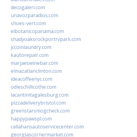
decogaleri.com
unavozparadios.com
shoes-vert.com
elbotanicopanama.com
shadyoaksrockportrvpark.com
jccoinlaundry.com
kautorepair.com
marjaeswinebar.com
elmazatlanclinton.com
ideacoffeenyc.com
odieschillicothe.com
lacantinitagalesburg.com
pizzadeliverybristol.com
greenstarsmogcheck.com
happypawspl.com
callahansautoservicecenter.com
georgiascornermarket.com