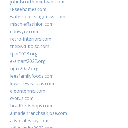
johnlscotthometeam.com
u-seehomes.com
watersportslagonissi.com
mischieffashion.com
eduwyre.com
retro-interiors.com
theblvd-boise.com
fpet2023.org
e-smart2022.org
ngrc2022.org
leesfamilyfoods.com
lewis-lewis-cpas.com
eleontennis.com
cyetus.com
bradfordshops.com
almadenranchsanjose.com
advocatevijay.com