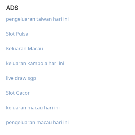
ADS
pengeluaran taiwan hari ini
Slot Pulsa
Keluaran Macau
keluaran kamboja hari ini
live draw sgp
Slot Gacor
keluaran macau hari ini
pengeluaran macau hari ini