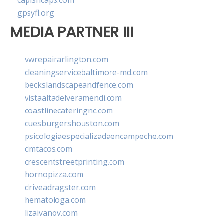
capishcaps.com
gpsyfl.org
MEDIA PARTNER III
vwrepairarlington.com
cleaningservicebaltimore-md.com
beckslandscapeandfence.com
vistaaltadelveramendi.com
coastlinecateringnc.com
cuesburgershouston.com
psicologiaespecializadaencampeche.com
dmtacos.com
crescentstreetprinting.com
hornopizza.com
driveadragster.com
hematologa.com
lizaivanov.com