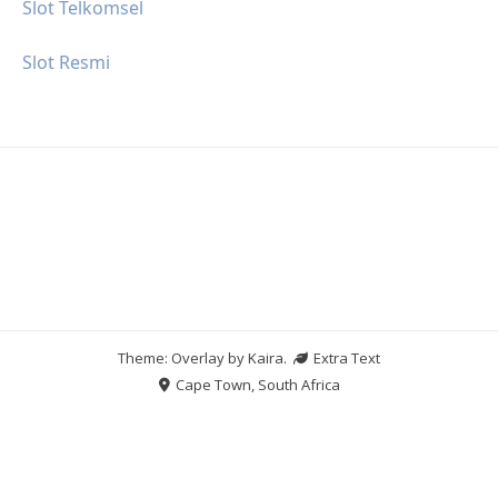
Slot Telkomsel
Slot Resmi
Theme: Overlay by
Kaira
.
Extra Text
Cape Town, South Africa