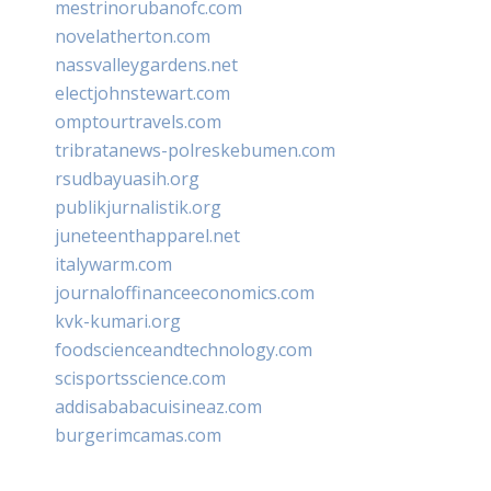
mestrinorubanofc.com
novelatherton.com
nassvalleygardens.net
electjohnstewart.com
omptourtravels.com
tribratanews-polreskebumen.com
rsudbayuasih.org
publikjurnalistik.org
juneteenthapparel.net
italywarm.com
journaloffinanceeconomics.com
kvk-kumari.org
foodscienceandtechnology.com
scisportsscience.com
addisababacuisineaz.com
burgerimcamas.com