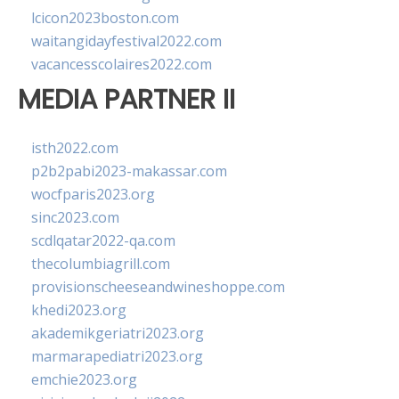
lcicon2023boston.com
waitangidayfestival2022.com
vacancesscolaires2022.com
MEDIA PARTNER II
isth2022.com
p2b2pabi2023-makassar.com
wocfparis2023.org
sinc2023.com
scdlqatar2022-qa.com
thecolumbiagrill.com
provisionscheeseandwineshoppe.com
khedi2023.org
akademikgeriatri2023.org
marmarapediatri2023.org
emchie2023.org