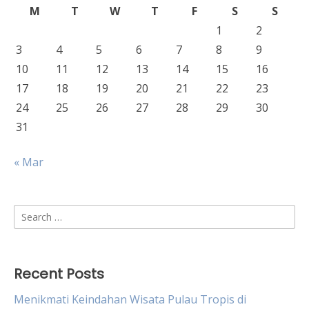
M
T
W
T
F
S
S
1
2
3
4
5
6
7
8
9
10
11
12
13
14
15
16
17
18
19
20
21
22
23
24
25
26
27
28
29
30
31
« Mar
Search
for:
Recent Posts
Menikmati Keindahan Wisata Pulau Tropis di