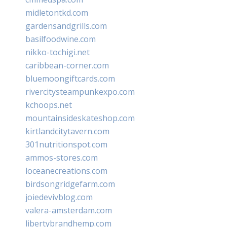
midletontkd.com
gardensandgrills.com
basilfoodwine.com
nikko-tochigi.net
caribbean-corner.com
bluemoongiftcards.com
rivercitysteampunkexpo.com
kchoops.net
mountainsideskateshop.com
kirtlandcitytavern.com
301nutritionspot.com
ammos-stores.com
loceanecreations.com
birdsongridgefarm.com
joiedevivblog.com
valera-amsterdam.com
libertybrandhemp.com