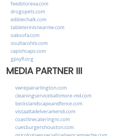
feedstoreva.com
drogopets.com
ediblechalk.com
tabletennisnearme.com
oaksofa.com
soultacohtx.com
capishcaps.com
gpsyfl.org
MEDIA PARTNER III
vwrepairarlington.com
cleaningservicebaltimore-md.com
beckslandscapeandfence.com
vistaaltadelveramendi.com
coastlinecateringnc.com
cuesburgershouston.com
psicologiaespecializadaencampeche.com