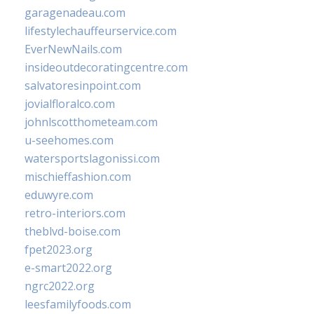
garagenadeau.com
lifestylechauffeurservice.com
EverNewNails.com
insideoutdecoratingcentre.com
salvatoresinpoint.com
jovialfloralco.com
johnlscotthometeam.com
u-seehomes.com
watersportslagonissi.com
mischieffashion.com
eduwyre.com
retro-interiors.com
theblvd-boise.com
fpet2023.org
e-smart2022.org
ngrc2022.org
leesfamilyfoods.com