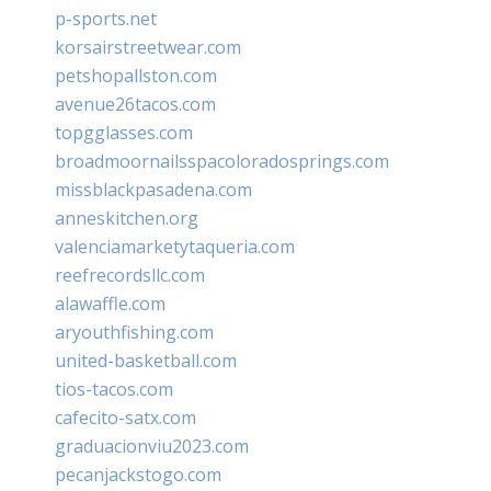
p-sports.net
korsairstreetwear.com
petshopallston.com
avenue26tacos.com
topgglasses.com
broadmoornailsspacoloradosprings.com
missblackpasadena.com
anneskitchen.org
valenciamarketytaqueria.com
reefrecordsllc.com
alawaffle.com
aryouthfishing.com
united-basketball.com
tios-tacos.com
cafecito-satx.com
graduacionviu2023.com
pecanjackstogo.com