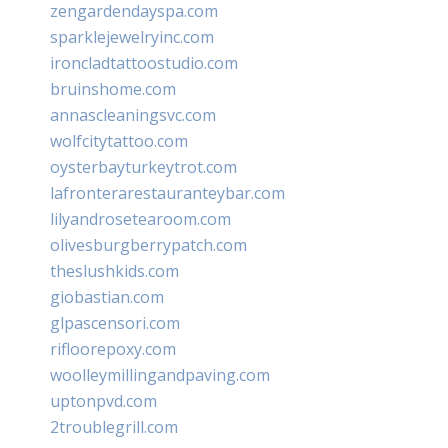
zengardendayspa.com
sparklejewelryinc.com
ironcladtattoostudio.com
bruinshome.com
annascleaningsvc.com
wolfcitytattoo.com
oysterbayturkeytrot.com
lafronterarestauranteybar.com
lilyandrosetearoom.com
olivesburgberrypatch.com
theslushkids.com
giobastian.com
glpascensori.com
rifloorepoxy.com
woolleymillingandpaving.com
uptonpvd.com
2troublegrill.com