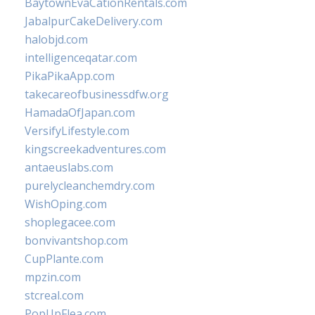
BaytownEvaCationRentals.com
JabalpurCakeDelivery.com
halobjd.com
intelligenceqatar.com
PikaPikaApp.com
takecareofbusinessdfw.org
HamadaOfJapan.com
VersifyLifestyle.com
kingscreekadventures.com
antaeuslabs.com
purelycleanchemdry.com
WishOping.com
shoplegacee.com
bonvivantshop.com
CupPlante.com
mpzin.com
stcreal.com
PopUpFlea.com