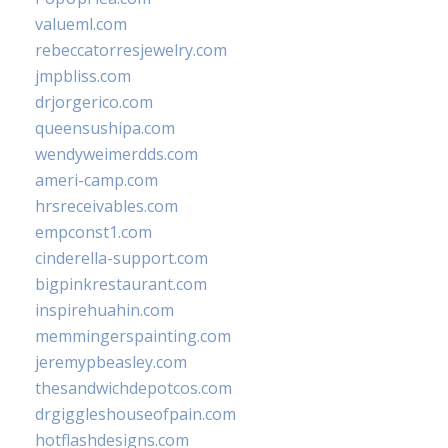
valueml.com
rebeccatorresjewelry.com
jmpbliss.com
drjorgerico.com
queensushipa.com
wendyweimerdds.com
ameri-camp.com
hrsreceivables.com
empconst1.com
cinderella-support.com
bigpinkrestaurant.com
inspirehuahin.com
memmingerspainting.com
jeremypbeasley.com
thesandwichdepotcos.com
drgiggleshouseofpain.com
hotflashdesigns.com