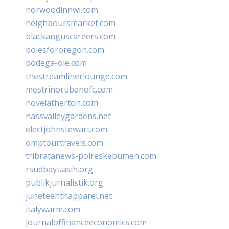
norwoodinnwi.com
neighboursmarket.com
blackanguscareers.com
bolesfororegon.com
bodega-ole.com
thestreamlinerlounge.com
mestrinorubanofc.com
novelatherton.com
nassvalleygardens.net
electjohnstewart.com
omptourtravels.com
tribratanews-polreskebumen.com
rsudbayuasih.org
publikjurnalistik.org
juneteenthapparel.net
italywarm.com
journaloffinanceeconomics.com