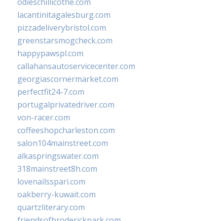
odieschillicothe.com
lacantinitagalesburg.com
pizzadeliverybristol.com
greenstarsmogcheck.com
happypawspl.com
callahansautoservicecenter.com
georgiascornermarket.com
perfectfit24-7.com
portugalprivatedriver.com
von-racer.com
coffeeshopcharleston.com
salon104mainstreet.com
alkaspringswater.com
318mainstreet8h.com
lovenailsspari.com
oakberry-kuwait.com
quartzliterary.com
friendsofbroderickpark.com