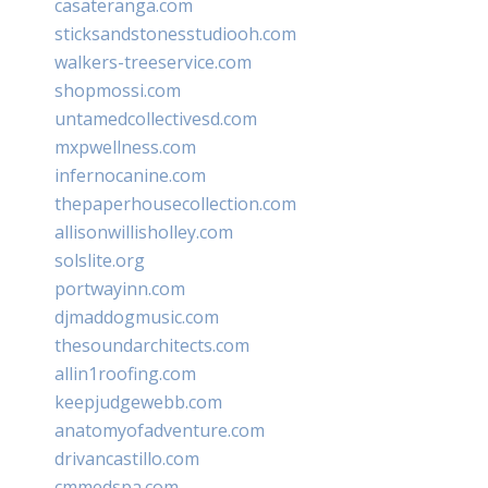
casateranga.com
sticksandstonesstudiooh.com
walkers-treeservice.com
shopmossi.com
untamedcollectivesd.com
mxpwellness.com
infernocanine.com
thepaperhousecollection.com
allisonwillisholley.com
solslite.org
portwayinn.com
djmaddogmusic.com
thesoundarchitects.com
allin1roofing.com
keepjudgewebb.com
anatomyofadventure.com
drivancastillo.com
cmmedspa.com