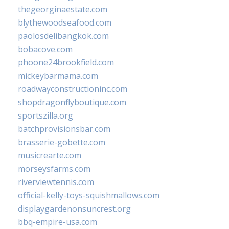
thegeorginaestate.com
blythewoodseafood.com
paolosdelibangkok.com
bobacove.com
phoone24brookfield.com
mickeybarmama.com
roadwayconstructioninc.com
shopdragonflyboutique.com
sportszilla.org
batchprovisionsbar.com
brasserie-gobette.com
musicrearte.com
morseysfarms.com
riverviewtennis.com
official-kelly-toys-squishmallows.com
displaygardenonsuncrest.org
bbq-empire-usa.com