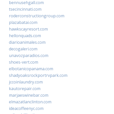
bennusehgall.com
tsecincinnati.com
roderconstructiongroup.com
plazabatai.com
hawkscayresort.com
hellonquads.com
diarioanimales.com
decogaleri.com
unavozparadios.com
shoes-vert.com
elbotanicopanama.com
shadyoaksrockportrvpark.com
jccoinlaundry.com
kautorepair.com
marjaeswinebar.com
elmazatlanclinton.com
ideacoffeenyc.com