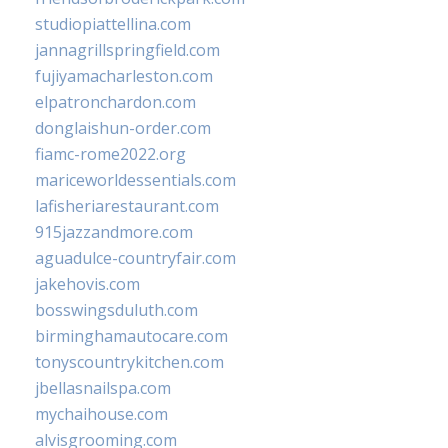
studiopiattellina.com
jannagrillspringfield.com
fujiyamacharleston.com
elpatronchardon.com
donglaishun-order.com
fiamc-rome2022.org
mariceworldessentials.com
lafisheriarestaurant.com
915jazzandmore.com
aguadulce-countryfair.com
jakehovis.com
bosswingsduluth.com
birminghamautocare.com
tonyscountrykitchen.com
jbellasnailspa.com
mychaihouse.com
alvisgrooming.com