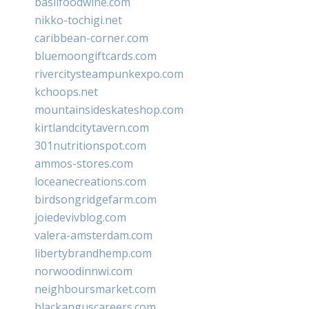
basilfoodwine.com
nikko-tochigi.net
caribbean-corner.com
bluemoongiftcards.com
rivercitysteampunkexpo.com
kchoops.net
mountainsideskateshop.com
kirtlandcitytavern.com
301nutritionspot.com
ammos-stores.com
loceanecreations.com
birdsongridgefarm.com
joiedevivblog.com
valera-amsterdam.com
libertybrandhemp.com
norwoodinnwi.com
neighboursmarket.com
blackanguscareers.com