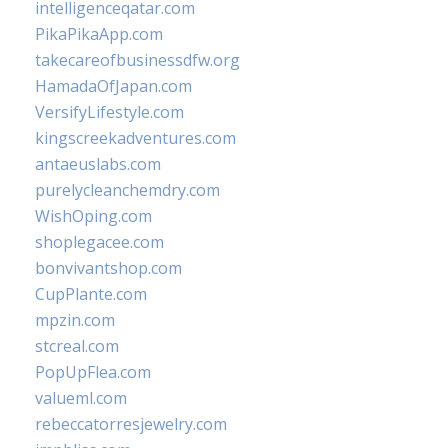
intelligenceqatar.com
PikaPikaApp.com
takecareofbusinessdfw.org
HamadaOfJapan.com
VersifyLifestyle.com
kingscreekadventures.com
antaeuslabs.com
purelycleanchemdry.com
WishOping.com
shoplegacee.com
bonvivantshop.com
CupPlante.com
mpzin.com
stcreal.com
PopUpFlea.com
valueml.com
rebeccatorresjewelry.com