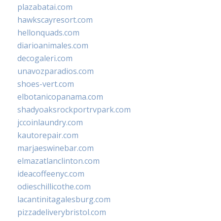
plazabatai.com
hawkscayresort.com
hellonquads.com
diarioanimales.com
decogaleri.com
unavozparadios.com
shoes-vert.com
elbotanicopanama.com
shadyoaksrockportrvpark.com
jccoinlaundry.com
kautorepair.com
marjaeswinebar.com
elmazatlanclinton.com
ideacoffeenyc.com
odieschillicothe.com
lacantinitagalesburg.com
pizzadeliverybristol.com