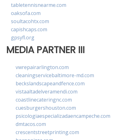
tabletennisnearme.com
oaksofa.com
soultacohtx.com
capishcaps.com
gpsyfl.org
MEDIA PARTNER III
vwrepairarlington.com
cleaningservicebaltimore-md.com
beckslandscapeandfence.com
vistaaltadelveramendi.com
coastlinecateringnc.com
cuesburgershouston.com
psicologiaespecializadaencampeche.com
dmtacos.com
crescentstreetprinting.com