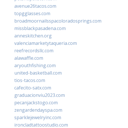
avenue26tacos.com
topgglasses.com
broadmoornailsspacoloradosprings.com
missblackpasadena.com
anneskitchen.org
valenciamarketytaqueria.com
reefrecordsllc.com
alawaffle.com
aryouthfishing.com
united-basketball.com
tios-tacos.com
cafecito-satx.com
graduacionviu2023.com
pecanjackstogo.com
zengardendayspa.com
sparklejewelryinc.com
ironcladtattoostudio.com