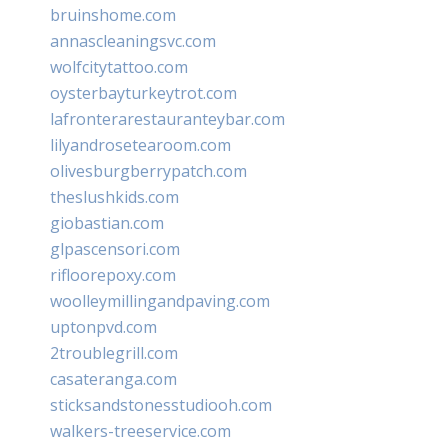
bruinshome.com
annascleaningsvc.com
wolfcitytattoo.com
oysterbayturkeytrot.com
lafronterarestauranteybar.com
lilyandrosetearoom.com
olivesburgberrypatch.com
theslushkids.com
giobastian.com
glpascensori.com
rifloorepoxy.com
woolleymillingandpaving.com
uptonpvd.com
2troublegrill.com
casateranga.com
sticksandstonesstudiooh.com
walkers-treeservice.com