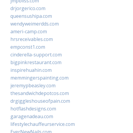
jmpbliss.com
drjorgerico.com
queensushipa.com
wendyweimerdds.com
ameri-camp.com
hrsreceivables.com
empconst1.com
cinderella-support.com
bigpinkrestaurant.com
inspirehuahin.com
memmingerspainting.com
jeremypbeasley.com
thesandwichdepotcos.com
drgiggleshouseofpain.com
hotflashdesigns.com
garagenadeau.com
lifestylechauffeurservice.com
EverNewNails.com