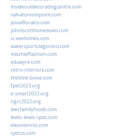
insideoutdecoratingcentre.com
salvatoresinpoint.com
jovialfloralco.com
johnlscotthometeam.com
u-seehomes.com
watersportslagonissi.com
mischieffashion.com
eduwyre.com
retro-interiors.com
theblvd-boise.com
fpet2023.org
e-smart2022.org
ngrc2022.org
leesfamilyfoods.com
lewis-lewis-cpas.com
eleontennis.com
cyetus.com