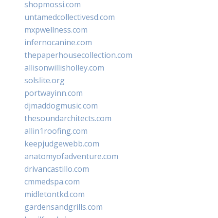
shopmossi.com
untamedcollectivesd.com
mxpwellness.com
infernocanine.com
thepaperhousecollection.com
allisonwillisholley.com
solslite.org
portwayinn.com
djmaddogmusic.com
thesoundarchitects.com
allin1roofing.com
keepjudgewebb.com
anatomyofadventure.com
drivancastillo.com
cmmedspa.com
midletontkd.com
gardensandgrills.com