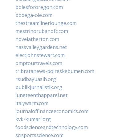
bolesfororegon.com
bodega-ole.com
thestreamlinerlounge.com
mestrinorubanofc.com
novelatherton.com
nassvalleygardens.net
electjohnstewart.com
omptourtravels.com
tribratanews-polreskebumen.com
rsudbayuasih.org
publikjurnalistik.org
juneteenthapparel.net
italywarm.com
journaloffinanceeconomics.com
kvk-kumari.org
foodscienceandtechnology.com
scisportsscience.com