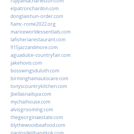
fujiyamacharleston.com
elpatronchardon.com
donglaishun-order.com
fiamc-rome2022.org
mariceworldessentials.com
lafisheriarestaurant.com
915jazzandmore.com
aguadulce-countryfair.com
jakehovis.com
bosswingsduluth.com
birminghamautocare.com
tonyscountrykitchen.com
jbellasnailspa.com
mychaihouse.com
alvisgrooming.com
thegeorginaestate.com
blythewoodseafood.com
paolosdelibangkok.com