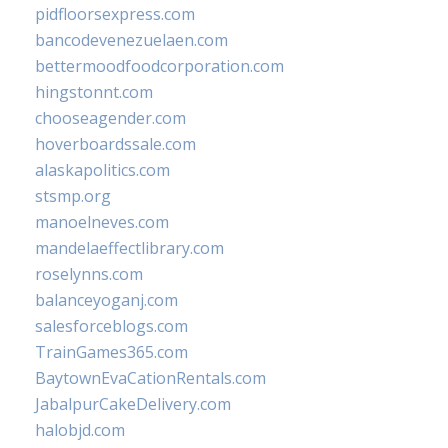
pidfloorsexpress.com
bancodevenezuelaen.com
bettermoodfoodcorporation.com
hingstonnt.com
chooseagender.com
hoverboardssale.com
alaskapolitics.com
stsmp.org
manoelneves.com
mandelaeffectlibrary.com
roselynns.com
balanceyoganj.com
salesforceblogs.com
TrainGames365.com
BaytownEvaCationRentals.com
JabalpurCakeDelivery.com
halobjd.com