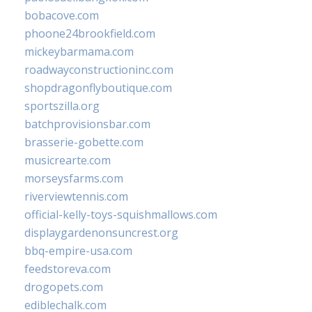
bobacove.com
phoone24brookfield.com
mickeybarmama.com
roadwayconstructioninc.com
shopdragonflyboutique.com
sportszilla.org
batchprovisionsbar.com
brasserie-gobette.com
musicrearte.com
morseysfarms.com
riverviewtennis.com
official-kelly-toys-squishmallows.com
displaygardenonsuncrest.org
bbq-empire-usa.com
feedstoreva.com
drogopets.com
ediblechalk.com