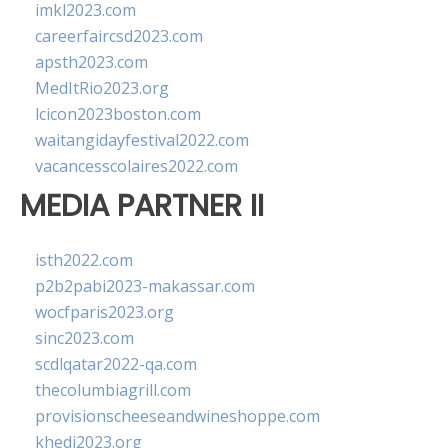
imkl2023.com
careerfaircsd2023.com
apsth2023.com
MedItRio2023.org
lcicon2023boston.com
waitangidayfestival2022.com
vacancesscolaires2022.com
MEDIA PARTNER II
isth2022.com
p2b2pabi2023-makassar.com
wocfparis2023.org
sinc2023.com
scdlqatar2022-qa.com
thecolumbiagrill.com
provisionscheeseandwineshoppe.com
khedi2023.org