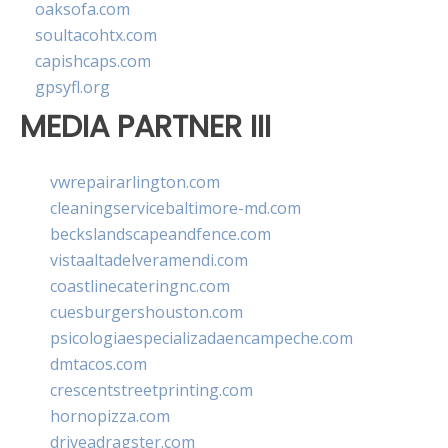
oaksofa.com
soultacohtx.com
capishcaps.com
gpsyfl.org
MEDIA PARTNER III
vwrepairarlington.com
cleaningservicebaltimore-md.com
beckslandscapeandfence.com
vistaaltadelveramendi.com
coastlinecateringnc.com
cuesburgershouston.com
psicologiaespecializadaencampeche.com
dmtacos.com
crescentstreetprinting.com
hornopizza.com
driveadragster.com