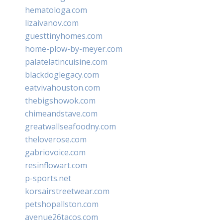
hematologa.com
lizaivanov.com
guesttinyhomes.com
home-plow-by-meyer.com
palatelatincuisine.com
blackdoglegacy.com
eatvivahouston.com
thebigshowok.com
chimeandstave.com
greatwallseafoodny.com
theloverose.com
gabriovoice.com
resinflowart.com
p-sports.net
korsairstreetwear.com
petshopallston.com
avenue26tacos.com