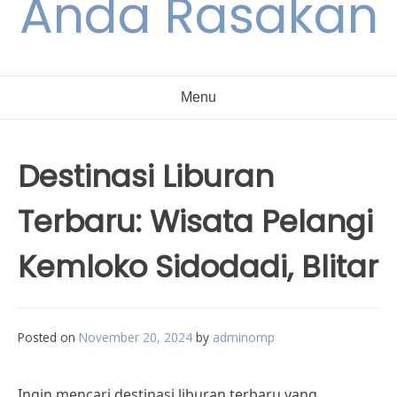
Anda Rasakan
Menu
Destinasi Liburan
Terbaru: Wisata Pelangi
Kemloko Sidodadi, Blitar
Posted on
November 20, 2024
by
adminomp
Ingin mencari destinasi liburan terbaru yang