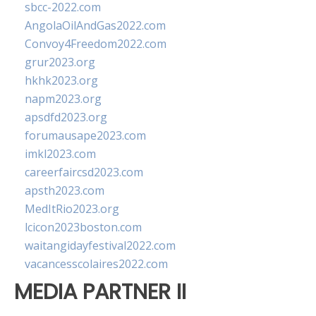
sbcc-2022.com
AngolaOilAndGas2022.com
Convoy4Freedom2022.com
grur2023.org
hkhk2023.org
napm2023.org
apsdfd2023.org
forumausape2023.com
imkl2023.com
careerfaircsd2023.com
apsth2023.com
MedItRio2023.org
lcicon2023boston.com
waitangidayfestival2022.com
vacancesscolaires2022.com
MEDIA PARTNER II