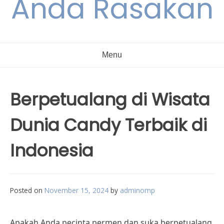
Anda Rasakan
Menu
Berpetualang di Wisata
Dunia Candy Terbaik di
Indonesia
Posted on
November 15, 2024
by
adminomp
Apakah Anda pecinta permen dan suka berpetualang