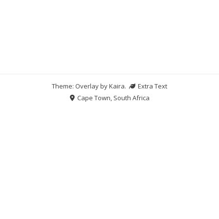
Theme: Overlay by
Kaira
.
Extra Text
Cape Town, South Africa