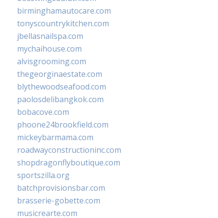
birminghamautocare.com
tonyscountrykitchen.com
jbellasnailspa.com
mychaihouse.com
alvisgrooming.com
thegeorginaestate.com
blythewoodseafood.com
paolosdelibangkok.com
bobacove.com
phoone24brookfield.com
mickeybarmama.com
roadwayconstructioninc.com
shopdragonflyboutique.com
sportszilla.org
batchprovisionsbar.com
brasserie-gobette.com
musicrearte.com