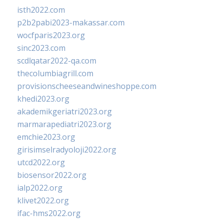
isth2022.com
p2b2pabi2023-makassar.com
wocfparis2023.org
sinc2023.com
scdlqatar2022-qa.com
thecolumbiagrill.com
provisionscheeseandwineshoppe.com
khedi2023.org
akademikgeriatri2023.org
marmarapediatri2023.org
emchie2023.org
girisimselradyoloji2022.org
utcd2022.org
biosensor2022.org
ialp2022.org
klivet2022.org
ifac-hms2022.org