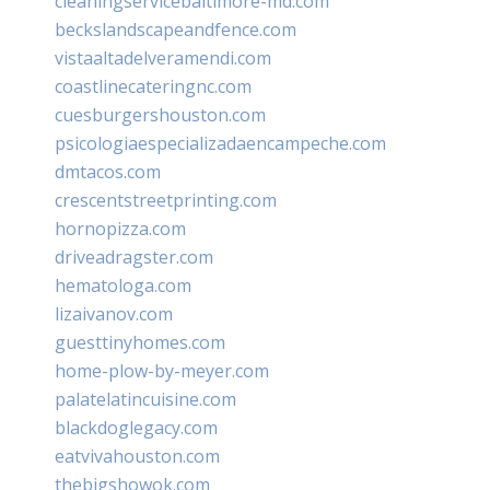
cleaningservicebaltimore-md.com
beckslandscapeandfence.com
vistaaltadelveramendi.com
coastlinecateringnc.com
cuesburgershouston.com
psicologiaespecializadaencampeche.com
dmtacos.com
crescentstreetprinting.com
hornopizza.com
driveadragster.com
hematologa.com
lizaivanov.com
guesttinyhomes.com
home-plow-by-meyer.com
palatelatincuisine.com
blackdoglegacy.com
eatvivahouston.com
thebigshowok.com