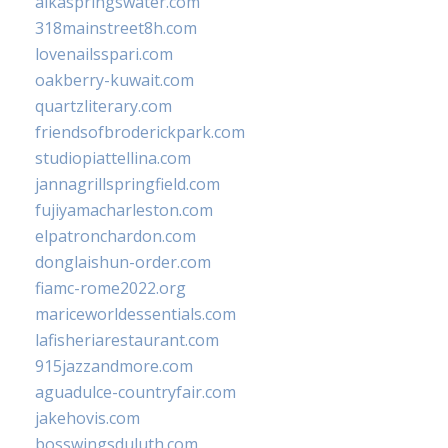
alkaspringswater.com
318mainstreet8h.com
lovenailsspari.com
oakberry-kuwait.com
quartzliterary.com
friendsofbroderickpark.com
studiopiattellina.com
jannagrillspringfield.com
fujiyamacharleston.com
elpatronchardon.com
donglaishun-order.com
fiamc-rome2022.org
mariceworldessentials.com
lafisheriarestaurant.com
915jazzandmore.com
aguadulce-countryfair.com
jakehovis.com
bosswingsduluth.com