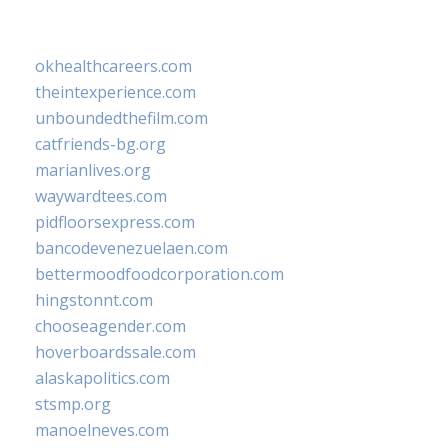
okhealthcareers.com
theintexperience.com
unboundedthefilm.com
catfriends-bg.org
marianlives.org
waywardtees.com
pidfloorsexpress.com
bancodevenezuelaen.com
bettermoodfoodcorporation.com
hingstonnt.com
chooseagender.com
hoverboardssale.com
alaskapolitics.com
stsmp.org
manoelneves.com