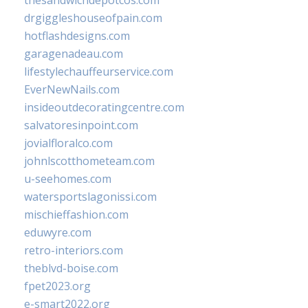
thesandwichdepotcos.com
drgiggleshouseofpain.com
hotflashdesigns.com
garagenadeau.com
lifestylechauffeurservice.com
EverNewNails.com
insideoutdecoratingcentre.com
salvatoresinpoint.com
jovialfloralco.com
johnlscotthometeam.com
u-seehomes.com
watersportslagonissi.com
mischieffashion.com
eduwyre.com
retro-interiors.com
theblvd-boise.com
fpet2023.org
e-smart2022.org