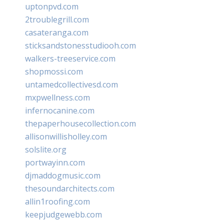
uptonpvd.com
2troublegrill.com
casateranga.com
sticksandstonesstudiooh.com
walkers-treeservice.com
shopmossi.com
untamedcollectivesd.com
mxpwellness.com
infernocanine.com
thepaperhousecollection.com
allisonwillisholley.com
solslite.org
portwayinn.com
djmaddogmusic.com
thesoundarchitects.com
allin1roofing.com
keepjudgewebb.com