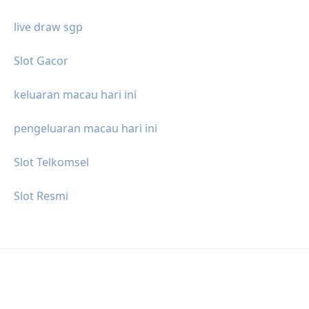
live draw sgp
Slot Gacor
keluaran macau hari ini
pengeluaran macau hari ini
Slot Telkomsel
Slot Resmi